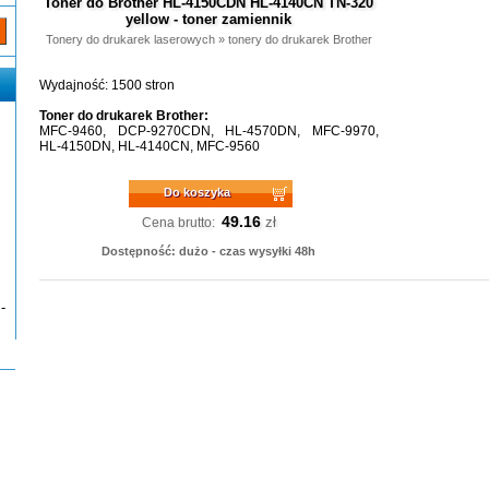
Toner do Brother HL-4150CDN HL-4140CN TN-320
yellow - toner zamiennik
Tonery do drukarek laserowych
»
tonery do drukarek Brother
Wydajność: 1500 stron
Toner do drukarek Brother:
MFC-9460, DCP-9270CDN, HL-4570DN, MFC-9970,
HL-4150DN, HL-4140CN, MFC-9560
Do koszyka
49.16
zł
Cena brutto:
Dostępność: dużo - czas wysyłki 48h
-