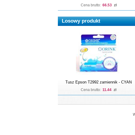
Cena brutto:
66.53
zł
Losowy produkt
Tusz Epson T2992 zamiennik - CYAN
Cena brutto:
11.44
zł
W