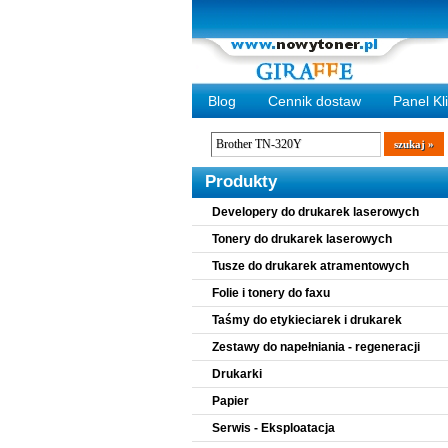
Blog
Cennik dostaw
Panel Kl
Wyszukiwarka
szukaj
Produkty
Developery do drukarek laserowych
Tonery do drukarek laserowych
Tusze do drukarek atramentowych
Folie i tonery do faxu
Taśmy do etykieciarek i drukarek
Zestawy do napełniania - regeneracji
Drukarki
Papier
Serwis - Eksploatacja