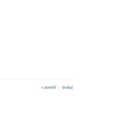
« powrót
drukuj