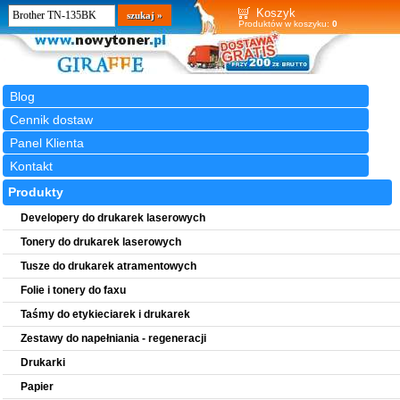
Wyszukiwarka
szukaj
Koszyk
Produktów w koszyku:
0
Blog
Cennik dostaw
Panel Klienta
Kontakt
Produkty
Developery do drukarek laserowych
Tonery do drukarek laserowych
Tusze do drukarek atramentowych
Folie i tonery do faxu
Taśmy do etykieciarek i drukarek
Zestawy do napełniania - regeneracji
Drukarki
Papier