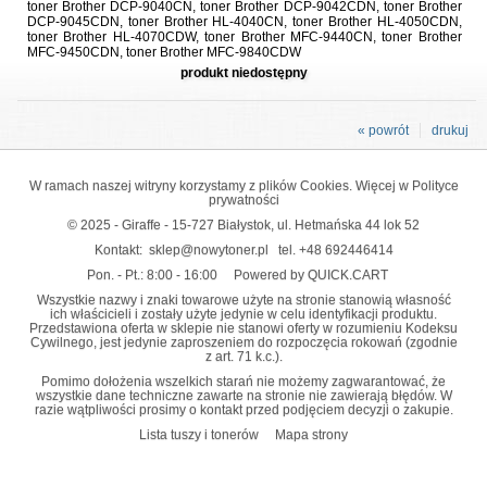
toner Brother DCP-9040CN, toner Brother DCP-9042CDN, toner Brother
DCP-9045CDN, toner Brother HL-4040CN, toner Brother HL-4050CDN,
toner Brother HL-4070CDW, toner Brother MFC-9440CN, toner Brother
MFC-9450CDN, toner Brother MFC-9840CDW
produkt niedostępny
« powrót
drukuj
W ramach naszej witryny korzystamy z plików Cookies. Więcej w
Polityce
prywatności
© 2025 - Giraffe - 15-727 Białystok, ul. Hetmańska 44 lok 52
Kontakt:
sklep@nowytoner.pl
tel.
+48 692446414
Pon. - Pt.: 8:00 - 16:00
Powered by QUICK.CART
Wszystkie nazwy i znaki towarowe użyte na stronie stanowią własność
ich właścicieli i zostały użyte jedynie w celu identyfikacji produktu.
Przedstawiona oferta w sklepie nie stanowi oferty w rozumieniu Kodeksu
Cywilnego, jest jedynie zaproszeniem do rozpoczęcia rokowań (zgodnie
z art. 71 k.c.).
Pomimo dołożenia wszelkich starań nie możemy zagwarantować, że
wszystkie dane techniczne zawarte na stronie nie zawierają błędów. W
razie wątpliwości prosimy o kontakt przed podjęciem decyzji o zakupie.
Lista tuszy i tonerów
Mapa strony