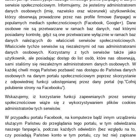
serwisie społecznościowym. Informujemy, że jesteśmy administratorem
danych osobowych (imię, nazwisko oraz wizerunek) użytkowników,
którzy obserwują prowadzone przez nas profile firmowe (fanpage) w
popularnych mediach społecznościowych (Facebook, Google+). Dane
osobowe nie są przetwarzane w ramach baz danych, nad którymi
posiadamy kontrolę, gdyż są one przetwarzane wyłącznie w ramach baz
danych należących do właścicieli serwisów społecznościowych.
Właściciele tychże serwisów są niezależnymi od nas administratorami
danych osobowych. Korzystamy z tych serwisów także jako
użytkownik, ale posiadając dostęp do list osób, które nas obserwują,
sami staliśmy się niezależnym administratorem danych osobowych. W
każdej chwili mogą Państwo pozbawić nas dostępu do Państwa danych
osobowych na danym portalu społecznościowym poprzez skorzystanie
z odpowiedniej funkcji udostępnianej przez dany portal (np.”Cofnij
polubienie strony na Facebooku”).
Wskazujemy, iż korzystanie funkcji zapewnianych przez serwisy
społecznościowe wiąże się z wykorzystywaniem plików cookies
administratorów tych serwisów.
W przypadku portalu Facebook, na komputerze bądź innym urządzeniu
służącym Państwu do przeglądania tego portalu, w tym odwiedzania
naszego fanpage’a, podczas każdych odwiedzin (bez względu na to,
czy posiadają Państwo konto w tym portalu, czy też nie) zapisane