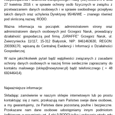
27 kwietnia 2016 r. w sprawie ochrony osób fizycznych w związku z
przetwarzaniem danych osobowych i w sprawie swobodnego przepływu
takich danych oraz uchylenia Dyrektywy 95/46/WE – znanego również
pod skróconą nazwą: RODO.
Ważna informacja na początek: administratorem strony oraz
administratorem danych osobowych jest Grzegorz Naruk, prowadzący
działalność gospodarczą pod firmą „GIRAFFE” Grzegorz Naruk, ul.
Zwierzyniecka 11/117, 15-312 Białystok, NIP: 8461463630, REGON:
200306170, wpisaną do Centralnej Ewidencji i Informacji o Działalności
Gospodarczej.
W razie jakichkolwiek pytań bądź wątpliwości związanych z zasadami
ochrony danych osobowych w naszej firmie serdecznie zapraszamy do
kontaktu mailowego (sklep@nowytoner.pl) bądź telefonicznego ( + 48
692446414).
Najważniejsze informacje:
Składając zamówienie w naszym sklepie internetowym lub po prostu
kontaktując się z nami, przekazują nam Państwo swoje dane osobowe,
a my gwarantujemy, że Państwa dane pozostaną poufne i bezpieczne.
Przekazane nam dane osobowe udostępniamy innym podmiotom
(odbiorcom w rozumieniu art. 4 pkt 9 RODO) tylko i wyłącznie wtedy gdy