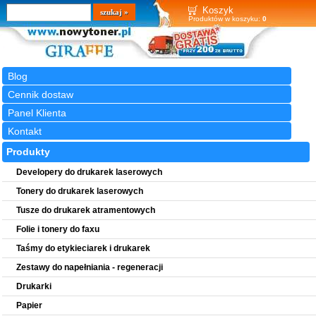
Wyszukiwarka
szukaj
Koszyk
Produktów w koszyku:
0
Blog
Cennik dostaw
Panel Klienta
Kontakt
Produkty
Developery do drukarek laserowych
Tonery do drukarek laserowych
Tusze do drukarek atramentowych
Folie i tonery do faxu
Taśmy do etykieciarek i drukarek
Zestawy do napełniania - regeneracji
Drukarki
Papier