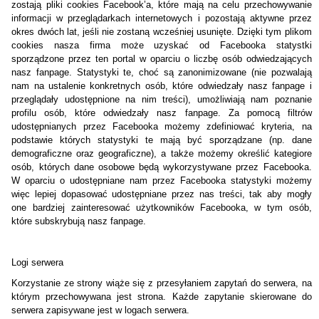
zostają pliki cookies Facebook’a, które mają na celu przechowywanie
informacji w przeglądarkach internetowych i pozostają aktywne przez
okres dwóch lat, jeśli nie zostaną wcześniej usunięte. Dzięki tym plikom
cookies nasza firma może uzyskać od Facebooka statystki
sporządzone przez ten portal w oparciu o liczbę osób odwiedzających
nasz fanpage. Statystyki te, choć są zanonimizowane (nie pozwalają
nam na ustalenie konkretnych osób, które odwiedzały nasz fanpage i
przeglądały udostępnione na nim treści), umożliwiają nam poznanie
profilu osób, które odwiedzały nasz fanpage. Za pomocą filtrów
udostępnianych przez Facebooka możemy zdefiniować kryteria, na
podstawie których statystyki te mają być sporządzane (np. dane
demograficzne oraz geograficzne), a także możemy określić kategiore
osób, których dane osobowe będą wykorzystywane przez Facebooka.
W oparciu o udostępniane nam przez Facebooka statystyki możemy
więc lepiej dopasować udostępniane przez nas treści, tak aby mogły
one bardziej zainteresować użytkowników Facebooka, w tym osób,
które subskrybują nasz fanpage.
Logi serwera
Korzystanie ze strony wiąże się z przesyłaniem zapytań do serwera, na
którym przechowywana jest strona. Każde zapytanie skierowane do
serwera zapisywane jest w logach serwera.