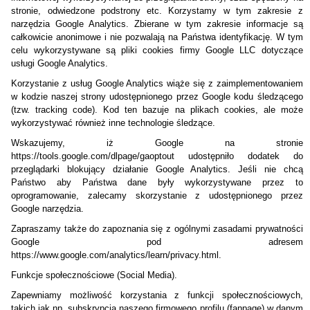
stronie, odwiedzone podstrony etc. Korzystamy w tym zakresie z
narzędzia Google Analytics. Zbierane w tym zakresie informacje są
całkowicie anonimowe i nie pozwalają na Państwa identyfikację. W tym
celu wykorzystywane są pliki cookies firmy Google LLC dotyczące
usługi Google Analytics.
Korzystanie z usług Google Analytics wiąże się z zaimplementowaniem
w kodzie naszej strony udostępnionego przez Google kodu śledzącego
(tzw. tracking code). Kod ten bazuje na plikach cookies, ale może
wykorzystywać również inne technologie śledzące.
Wskazujemy, iż Google na stronie
https://tools.google.com/dlpage/gaoptout udostępniło dodatek do
przeglądarki blokujący działanie Google Analytics. Jeśli nie chcą
Państwo aby Państwa dane były wykorzystywane przez to
oprogramowanie, zalecamy skorzystanie z udostępnionego przez
Google narzędzia.
Zapraszamy także do zapoznania się z ogólnymi zasadami prywatności
Google pod adresem
https://www.google.com/analytics/learn/privacy.html.
Funkcje społecznościowe (Social Media).
Zapewniamy możliwość korzystania z funkcji społecznościowych,
takich jak np. subskrypcja naszego firmowego profilu (fanpage) w danym