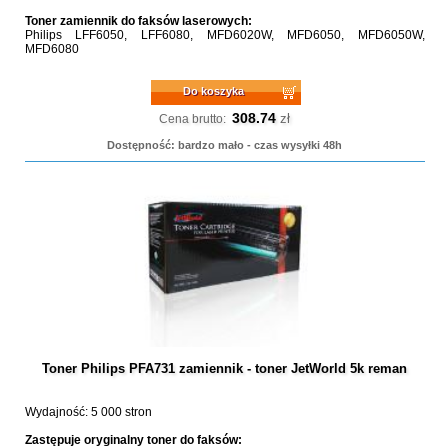
Toner zamiennik do faksów laserowych:
Philips LFF6050, LFF6080, MFD6020W, MFD6050, MFD6050W,
MFD6080
Do koszyka
308.74
zł
Cena brutto:
Dostępność: bardzo mało - czas wysyłki 48h
Toner Philips PFA731 zamiennik - toner JetWorld 5k reman
Wydajność: 5 000 stron
Zastępuje oryginalny toner do faksów: