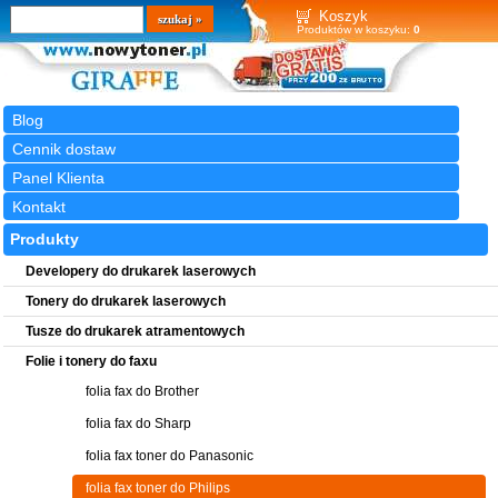
Wyszukiwarka
szukaj
Koszyk
Produktów w koszyku:
0
Blog
Cennik dostaw
Panel Klienta
Kontakt
Produkty
Developery do drukarek laserowych
Tonery do drukarek laserowych
Tusze do drukarek atramentowych
Folie i tonery do faxu
folia fax do Brother
folia fax do Sharp
folia fax toner do Panasonic
folia fax toner do Philips