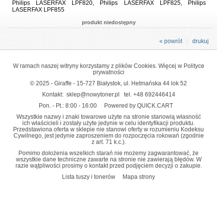
Philips LASERFAX LPF820, Philips LASERFAX LPF825, Philips
LASERFAX LPF855
produkt niedostępny
« powrót
drukuj
W ramach naszej witryny korzystamy z plików Cookies. Więcej w
Polityce
prywatności
© 2025 - Giraffe - 15-727 Białystok, ul. Hetmańska 44 lok 52
Kontakt:
sklep@nowytoner.pl
tel.
+48 692446414
Pon. - Pt.: 8:00 - 16:00
Powered by QUICK.CART
Wszystkie nazwy i znaki towarowe użyte na stronie stanowią własność
ich właścicieli i zostały użyte jedynie w celu identyfikacji produktu.
Przedstawiona oferta w sklepie nie stanowi oferty w rozumieniu Kodeksu
Cywilnego, jest jedynie zaproszeniem do rozpoczęcia rokowań (zgodnie
z art. 71 k.c.).
Pomimo dołożenia wszelkich starań nie możemy zagwarantować, że
wszystkie dane techniczne zawarte na stronie nie zawierają błędów. W
razie wątpliwości prosimy o kontakt przed podjęciem decyzji o zakupie.
Lista tuszy i tonerów
Mapa strony