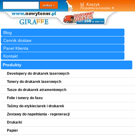
Wyszukiwarka
szukaj
Koszyk
Produktów w koszyku:
0
Blog
Cennik dostaw
Panel Klienta
Kontakt
Produkty
Developery do drukarek laserowych
Tonery do drukarek laserowych
Tusze do drukarek atramentowych
Folie i tonery do faxu
Taśmy do etykieciarek i drukarek
Zestawy do napełniania - regeneracji
Drukarki
Papier