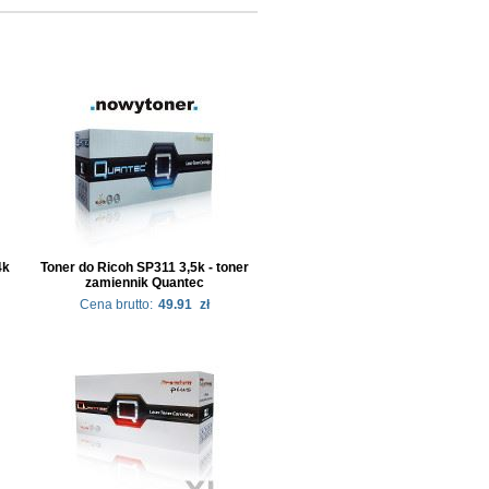
4k
Toner do Ricoh SP311 3,5k - toner
zamiennik Quantec
Cena brutto:
49.91
zł