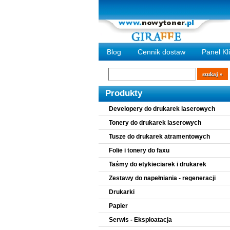
Blog
Cennik dostaw
Panel Kl
Wyszukiwarka
szukaj
Produkty
Developery do drukarek laserowych
Tonery do drukarek laserowych
Tusze do drukarek atramentowych
Folie i tonery do faxu
Taśmy do etykieciarek i drukarek
Zestawy do napełniania - regeneracji
Drukarki
Papier
Serwis - Eksploatacja