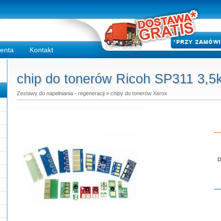
ienta
Kontakt
chip do tonerów Ricoh SP311 3,5k
Zestawy do napełniania - regeneracji
»
chipy do tonerów Xerox
D
Do