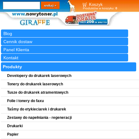
Wyszukiwarka
szukaj
Koszyk
Produktów w koszyku:
0
Blog
Cennik dostaw
Panel Klienta
Kontakt
Produkty
Developery do drukarek laserowych
Tonery do drukarek laserowych
Tusze do drukarek atramentowych
Folie i tonery do faxu
Taśmy do etykieciarek i drukarek
Zestawy do napełniania - regeneracji
Drukarki
Papier