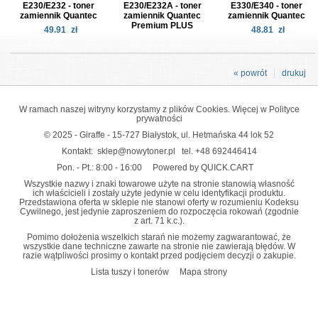
E230/E232 - toner
E230/E232A - toner
E330/E340 - toner
zamiennik Quantec
zamiennik Quantec
zamiennik Quantec
Premium PLUS
49.91
zł
48.81
zł
« powrót
drukuj
W ramach naszej witryny korzystamy z plików Cookies. Więcej w
Polityce
prywatności
© 2025 - Giraffe - 15-727 Białystok, ul. Hetmańska 44 lok 52
Kontakt:
sklep@nowytoner.pl
tel.
+48 692446414
Pon. - Pt.: 8:00 - 16:00
Powered by QUICK.CART
Wszystkie nazwy i znaki towarowe użyte na stronie stanowią własność
ich właścicieli i zostały użyte jedynie w celu identyfikacji produktu.
Przedstawiona oferta w sklepie nie stanowi oferty w rozumieniu Kodeksu
Cywilnego, jest jedynie zaproszeniem do rozpoczęcia rokowań (zgodnie
z art. 71 k.c.).
Pomimo dołożenia wszelkich starań nie możemy zagwarantować, że
wszystkie dane techniczne zawarte na stronie nie zawierają błędów. W
razie wątpliwości prosimy o kontakt przed podjęciem decyzji o zakupie.
Lista tuszy i tonerów
Mapa strony