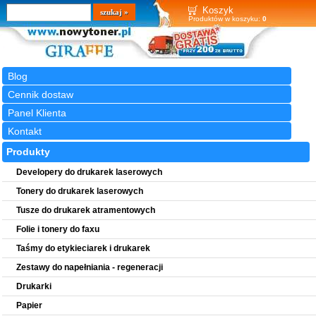
Wyszukiwarka
szukaj
Koszyk
Produktów w koszyku:
0
Blog
Cennik dostaw
Panel Klienta
Kontakt
Produkty
Developery do drukarek laserowych
Tonery do drukarek laserowych
Tusze do drukarek atramentowych
Folie i tonery do faxu
Taśmy do etykieciarek i drukarek
Zestawy do napełniania - regeneracji
Drukarki
Papier