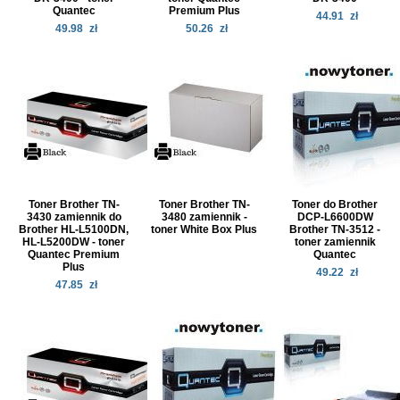
Quantec
Premium Plus
44.91
zł
49.98
zł
50.26
zł
Toner Brother TN-
Toner Brother TN-
Toner do Brother
3430 zamiennik do
3480 zamiennik -
DCP-L6600DW
Brother HL-L5100DN,
toner White Box Plus
Brother TN-3512 -
HL-L5200DW - toner
toner zamiennik
Quantec Premium
Quantec
Plus
49.22
zł
47.85
zł