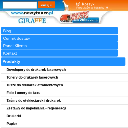
Wyszukiwarka
szukaj
Koszyk
Produktów w koszyku:
0
Blog
Cennik dostaw
Panel Klienta
Kontakt
Produkty
Developery do drukarek laserowych
Tonery do drukarek laserowych
Tusze do drukarek atramentowych
Folie i tonery do faxu
Taśmy do etykieciarek i drukarek
Zestawy do napełniania - regeneracji
Drukarki
Papier