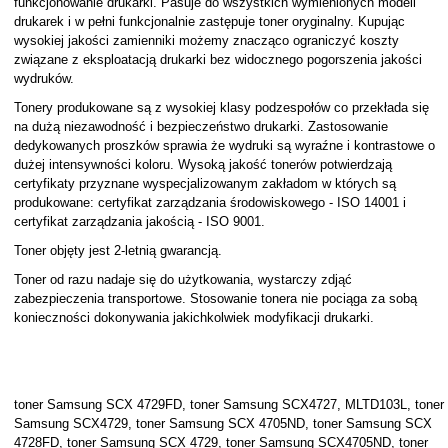
funkcjonowanie drukarki. Pasuje do wszystkich wymienionych modeli
drukarek i w pełni funkcjonalnie zastępuje toner oryginalny. Kupując
wysokiej jakości zamienniki możemy znacząco ograniczyć koszty
związane z eksploatacją drukarki bez widocznego pogorszenia jakości
wydruków.
Tonery produkowane są z wysokiej klasy podzespołów co przekłada się
na dużą niezawodność i bezpieczeństwo drukarki. Zastosowanie
dedykowanych proszków sprawia że wydruki są wyraźne i kontrastowe o
dużej intensywności koloru. Wysoką jakość tonerów potwierdzają
certyfikaty przyznane wyspecjalizowanym zakładom w których są
produkowane: certyfikat zarządzania środowiskowego - ISO 14001 i
certyfikat zarządzania jakością - ISO 9001.
Toner objęty jest 2-letnią gwarancją.
Toner od razu nadaje się do użytkowania, wystarczy zdjąć
zabezpieczenia transportowe. Stosowanie tonera nie pociąga za sobą
konieczności dokonywania jakichkolwiek modyfikacji drukarki.
toner Samsung SCX 4729FD, toner Samsung SCX4727, MLTD103L, toner
Samsung SCX4729, toner Samsung SCX 4705ND, toner Samsung SCX
4728FD, toner Samsung SCX 4729, toner Samsung SCX4705ND, toner