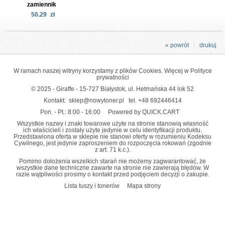
zamiennik
50.29
zł
« powrót
drukuj
W ramach naszej witryny korzystamy z plików Cookies. Więcej w
Polityce
prywatności
© 2025 - Giraffe - 15-727 Białystok, ul. Hetmańska 44 lok 52
Kontakt:
sklep@nowytoner.pl
tel.
+48 692446414
Pon. - Pt.: 8:00 - 16:00
Powered by QUICK.CART
Wszystkie nazwy i znaki towarowe użyte na stronie stanowią własność
ich właścicieli i zostały użyte jedynie w celu identyfikacji produktu.
Przedstawiona oferta w sklepie nie stanowi oferty w rozumieniu Kodeksu
Cywilnego, jest jedynie zaproszeniem do rozpoczęcia rokowań (zgodnie
z art. 71 k.c.).
Pomimo dołożenia wszelkich starań nie możemy zagwarantować, że
wszystkie dane techniczne zawarte na stronie nie zawierają błędów. W
razie wątpliwości prosimy o kontakt przed podjęciem decyzji o zakupie.
Lista tuszy i tonerów
Mapa strony