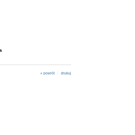
ik
« powrót
drukuj