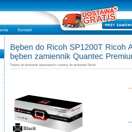
ienta
Kontakt
Bęben do Ricoh SP1200T Ricoh Af
bęben zamiennik Quantec Premiu
Tonery do drukarek laserowych
»
tonery do drukarek Ricoh
Do