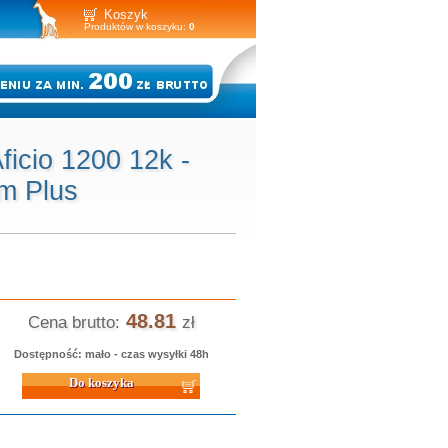
Koszyk
Produktów w koszyku:
0
icio 1200 12k -
m Plus
48.81
Cena brutto:
zł
Dostępność: mało - czas wysyłki 48h
 koszyka