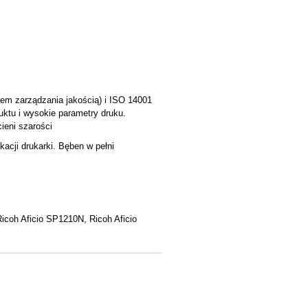
tem zarządzania jakością) i ISO 14001
uktu i wysokie parametry druku.
ieni szarości
acji drukarki. Bęben w pełni
icoh Aficio SP1210N, Ricoh Aficio