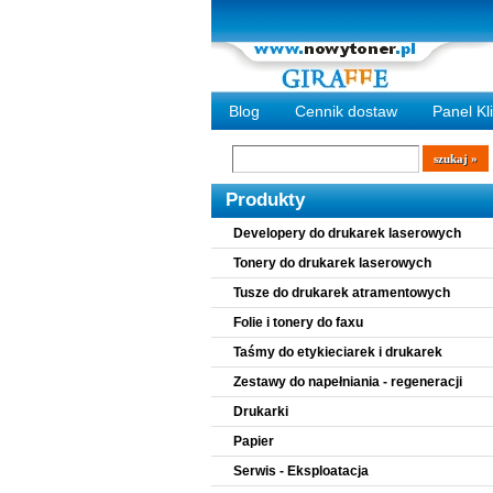
Blog
Cennik dostaw
Panel Kl
Wyszukiwarka
szukaj
Produkty
Developery do drukarek laserowych
Tonery do drukarek laserowych
Tusze do drukarek atramentowych
Folie i tonery do faxu
Taśmy do etykieciarek i drukarek
Zestawy do napełniania - regeneracji
Drukarki
Papier
Serwis - Eksploatacja