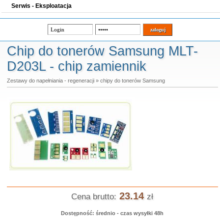
Serwis - Eksploatacja
Chip do tonerów Samsung MLT-
D203L - chip zamiennik
Zestawy do napełniania - regeneracji
»
chipy do tonerów Samsung
23.14
Cena brutto:
zł
Dostępność: średnio - czas wysyłki 48h