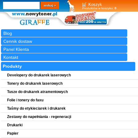
Wyszukiwarka
szukaj
Koszyk
Produktów w koszyku:
0
Blog
Cennik dostaw
Panel Klienta
Kontakt
Produkty
Developery do drukarek laserowych
Tonery do drukarek laserowych
Tusze do drukarek atramentowych
Folie i tonery do faxu
Taśmy do etykieciarek i drukarek
Zestawy do napełniania - regeneracji
Drukarki
Papier