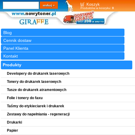
Wyszukiwarka
szukaj
Koszyk
Produktów w koszyku:
0
Blog
Cennik dostaw
Panel Klienta
Kontakt
Produkty
Developery do drukarek laserowych
Tonery do drukarek laserowych
Tusze do drukarek atramentowych
Folie i tonery do faxu
Taśmy do etykieciarek i drukarek
Zestawy do napełniania - regeneracji
Drukarki
Papier