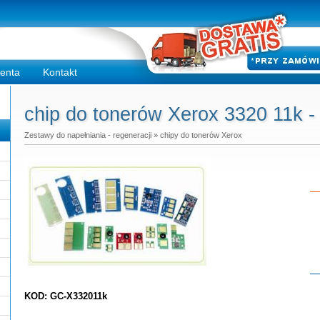
ienta
Kontakt
chip do tonerów Xerox 3320 11k -
Zestawy do napełniania - regeneracji
»
chipy do tonerów Xerox
Do
KOD: GC-X332011k