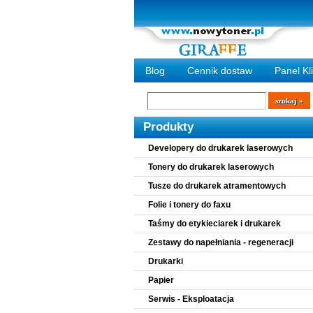
Blog
Cennik dostaw
Panel Kl
Wyszukiwarka
szukaj
Produkty
Developery do drukarek laserowych
Tonery do drukarek laserowych
Tusze do drukarek atramentowych
Folie i tonery do faxu
Taśmy do etykieciarek i drukarek
Zestawy do napełniania - regeneracji
Drukarki
Papier
Serwis - Eksploatacja