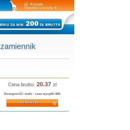
Koszyk
Produktów w koszyku:
0
 zamiennik
20.37
Cena brutto:
zł
Dostępność: mało - czas wysyłki 48h
 koszyka