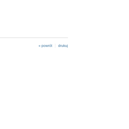
« powrót
drukuj