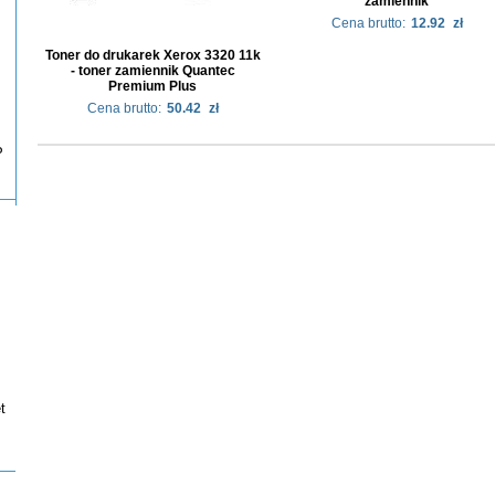
zamiennik
Cena brutto:
12.92
zł
Toner do drukarek Xerox 3320 11k
- toner zamiennik Quantec
Premium Plus
Cena brutto:
50.42
zł
P
t