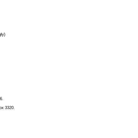
ły)
6.
ox 3320.