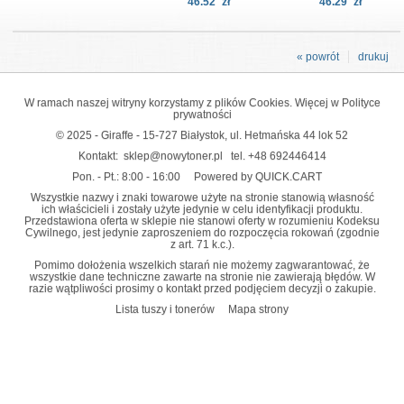
46.52
zł
46.29
zł
« powrót
drukuj
W ramach naszej witryny korzystamy z plików Cookies. Więcej w
Polityce
prywatności
© 2025 - Giraffe - 15-727 Białystok, ul. Hetmańska 44 lok 52
Kontakt:
sklep@nowytoner.pl
tel.
+48 692446414
Pon. - Pt.: 8:00 - 16:00
Powered by QUICK.CART
Wszystkie nazwy i znaki towarowe użyte na stronie stanowią własność
ich właścicieli i zostały użyte jedynie w celu identyfikacji produktu.
Przedstawiona oferta w sklepie nie stanowi oferty w rozumieniu Kodeksu
Cywilnego, jest jedynie zaproszeniem do rozpoczęcia rokowań (zgodnie
z art. 71 k.c.).
Pomimo dołożenia wszelkich starań nie możemy zagwarantować, że
wszystkie dane techniczne zawarte na stronie nie zawierają błędów. W
razie wątpliwości prosimy o kontakt przed podjęciem decyzji o zakupie.
Lista tuszy i tonerów
Mapa strony