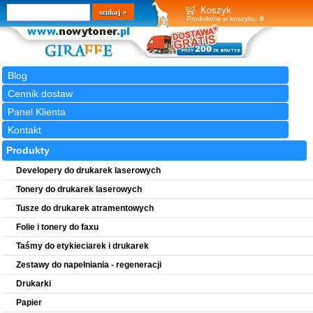
Wyszukiwarka
szukaj
Koszyk
Produktów w koszyku:
0
Blog
Cennik dostaw
Panel Klienta
Kontakt
Produkty
Developery do drukarek laserowych
Tonery do drukarek laserowych
Tusze do drukarek atramentowych
Folie i tonery do faxu
Taśmy do etykieciarek i drukarek
Zestawy do napełniania - regeneracji
Drukarki
Papier