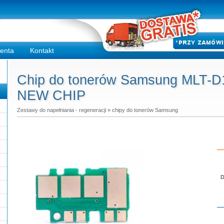
ienta
Kontakt
Chip do tonerów Samsung MLT-D1
NEW CHIP
Zestawy do napełniania - regeneracji
»
chipy do tonerów Samsung
D
Do