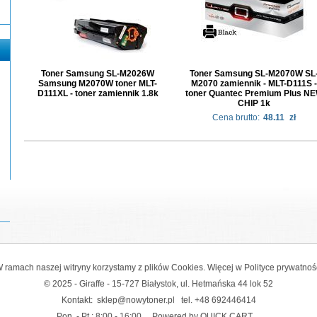
Toner Samsung SL-M2026W
Toner Samsung SL-M2070W SL
Samsung M2070W toner MLT-
M2070 zamiennik - MLT-D111S -
D111XL - toner zamiennik 1.8k
toner Quantec Premium Plus N
CHIP 1k
Cena brutto:
48.11
zł
 ramach naszej witryny korzystamy z plików Cookies. Więcej w
Polityce prywatnoś
© 2025 - Giraffe - 15-727 Białystok, ul. Hetmańska 44 lok 52
Kontakt:
sklep@nowytoner.pl
tel.
+48 692446414
Pon. - Pt.: 8:00 - 16:00
Powered by QUICK.CART