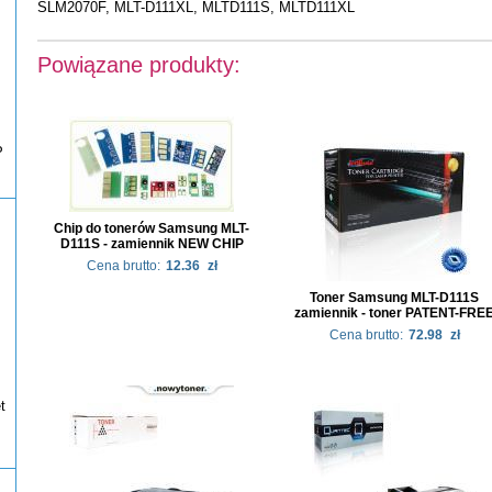
SLM2070F, MLT-D111XL, MLTD111S, MLTD111XL
Powiązane produkty:
P
Chip do tonerów Samsung MLT-
D111S - zamiennik NEW CHIP
Cena brutto:
12.36
zł
Toner Samsung MLT-D111S
zamiennik - toner PATENT-FRE
Cena brutto:
72.98
zł
t