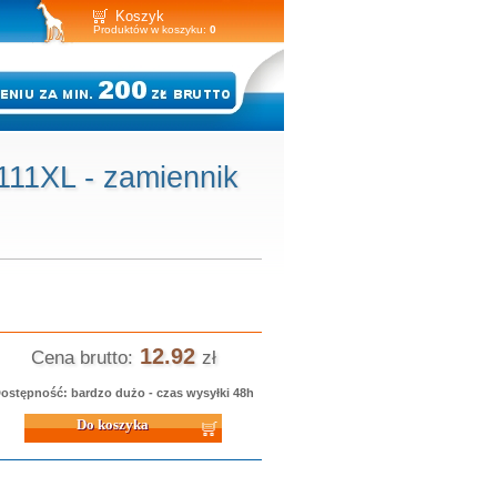
Koszyk
Produktów w koszyku:
0
11XL - zamiennik
12.92
Cena brutto:
zł
ostępność: bardzo dużo - czas wysyłki 48h
 koszyka