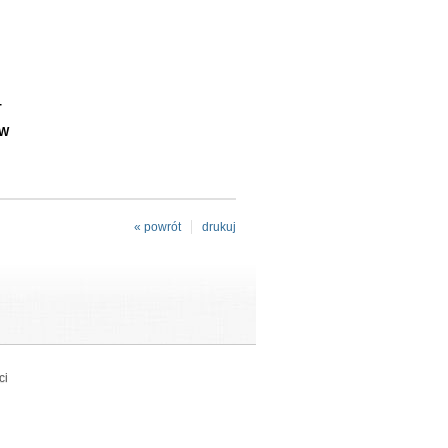
-
EW
« powrót
drukuj
ci