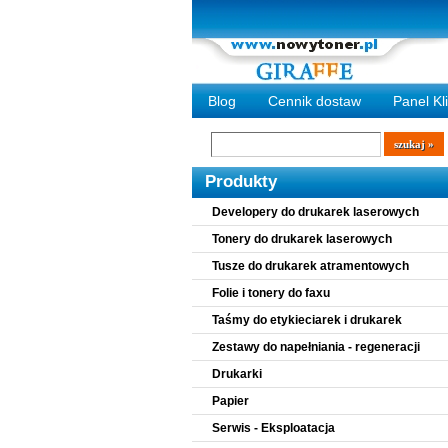
Blog
Cennik dostaw
Panel Kl
Wyszukiwarka
szukaj
Produkty
Developery do drukarek laserowych
Tonery do drukarek laserowych
Tusze do drukarek atramentowych
Folie i tonery do faxu
Taśmy do etykieciarek i drukarek
Zestawy do napełniania - regeneracji
Drukarki
Papier
Serwis - Eksploatacja