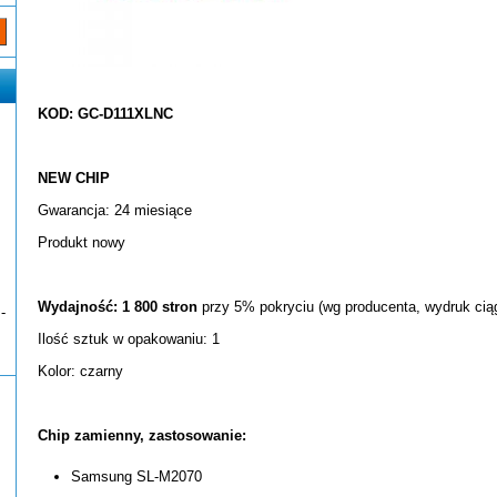
KOD: GC-D111XLNC
NEW CHIP
Gwarancja: 24 miesiące
Produkt nowy
Wydajność: 1 800 stron
przy 5% pokryciu (wg producenta, wydruk ciąg
-
Ilość sztuk w opakowaniu: 1
Kolor: czarny
Chip zamienny, zastosowanie:
Samsung SL-M2070