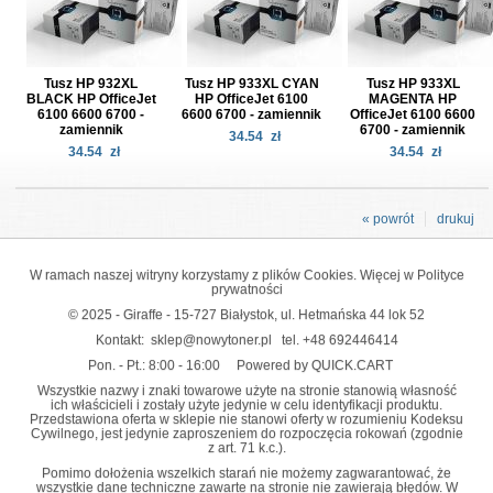
Tusz HP 932XL
Tusz HP 933XL CYAN
Tusz HP 933XL
BLACK HP OfficeJet
HP OfficeJet 6100
MAGENTA HP
6100 6600 6700 -
6600 6700 - zamiennik
OfficeJet 6100 6600
zamiennik
6700 - zamiennik
34.54
zł
34.54
zł
34.54
zł
« powrót
drukuj
W ramach naszej witryny korzystamy z plików Cookies. Więcej w
Polityce
prywatności
© 2025 - Giraffe - 15-727 Białystok, ul. Hetmańska 44 lok 52
Kontakt:
sklep@nowytoner.pl
tel.
+48 692446414
Pon. - Pt.: 8:00 - 16:00
Powered by QUICK.CART
Wszystkie nazwy i znaki towarowe użyte na stronie stanowią własność
ich właścicieli i zostały użyte jedynie w celu identyfikacji produktu.
Przedstawiona oferta w sklepie nie stanowi oferty w rozumieniu Kodeksu
Cywilnego, jest jedynie zaproszeniem do rozpoczęcia rokowań (zgodnie
z art. 71 k.c.).
Pomimo dołożenia wszelkich starań nie możemy zagwarantować, że
wszystkie dane techniczne zawarte na stronie nie zawierają błędów. W