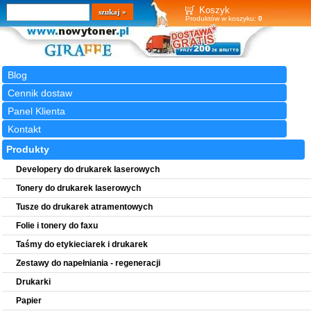
Wyszukiwarka
szukaj
Koszyk
Produktów w koszyku:
0
Blog
Cennik dostaw
Panel Klienta
Kontakt
Produkty
Developery do drukarek laserowych
Tonery do drukarek laserowych
Tusze do drukarek atramentowych
Folie i tonery do faxu
Taśmy do etykieciarek i drukarek
Zestawy do napełniania - regeneracji
Drukarki
Papier