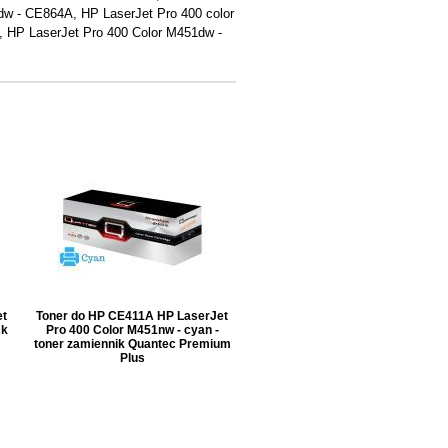
w - CE864A, HP LaserJet Pro 400 color
 HP LaserJet Pro 400 Color M451dw -
et
Toner do HP CE411A HP LaserJet
ck
Pro 400 Color M451nw - cyan -
toner zamiennik Quantec Premium
Plus