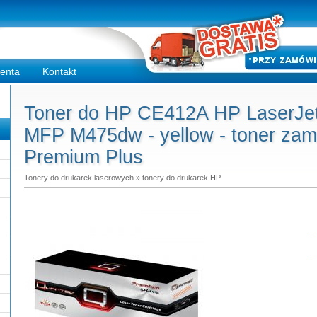
ienta
Kontakt
Toner do HP CE412A HP LaserJet
MFP M475dw - yellow - toner zam
Premium Plus
Tonery do drukarek laserowych
»
tonery do drukarek HP