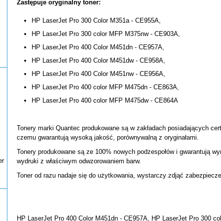
Zastępuje oryginalny toner:
HP LaserJet Pro 300 Color M351a - CE955A,
HP LaserJet Pro 300 color MFP M375nw - CE903A,
HP LaserJet Pro 400 Color M451dn - CE957A,
HP LaserJet Pro 400 Color M451dw - CE958A,
HP LaserJet Pro 400 Color M451nw - CE956A,
HP LaserJet Pro 400 color MFP M475dn - CE863A,
HP LaserJet Pro 400 color MFP M475dw - CE864A
Tonery marki Quantec produkowane są w zakładach posiadających certy
czemu gwarantują wysoką jakość, porównywalną z oryginałami.
Tonery produkowane są ze 100% nowych podzespołów i gwarantują wyr
er
wydruki z właściwym odwzorowaniem barw.
Toner od razu nadaje się do użytkowania, wystarczy zdjąć zabezpiecze
HP LaserJet Pro 400 Color M451dn - CE957A, HP LaserJet Pro 300 c