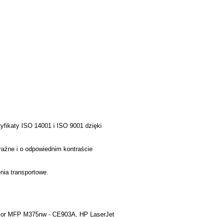
fikaty ISO 14001 i ISO 9001 dzięki
aźne i o odpowiednim kontraście
nia transportowe.
olor MFP M375nw - CE903A, HP LaserJet