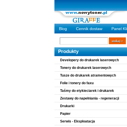
Blog
Cennik dostaw
Panel Kl
Wyszukiwarka
szukaj
Produkty
Developery do drukarek laserowych
Tonery do drukarek laserowych
Tusze do drukarek atramentowych
Folie i tonery do faxu
Taśmy do etykieciarek i drukarek
Zestawy do napełniania - regeneracji
Drukarki
Papier
Serwis - Eksploatacja