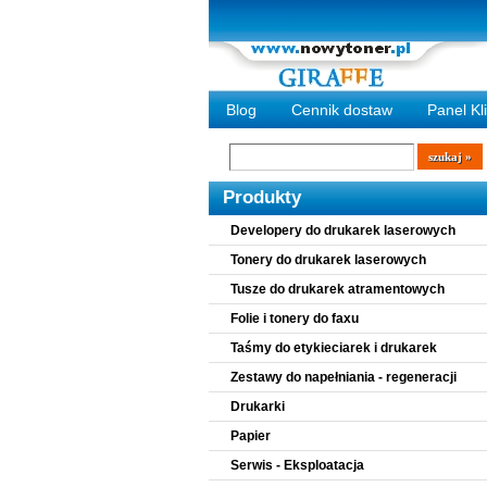
Blog
Cennik dostaw
Panel Kl
Wyszukiwarka
szukaj
Produkty
Developery do drukarek laserowych
Tonery do drukarek laserowych
Tusze do drukarek atramentowych
Folie i tonery do faxu
Taśmy do etykieciarek i drukarek
Zestawy do napełniania - regeneracji
Drukarki
Papier
Serwis - Eksploatacja