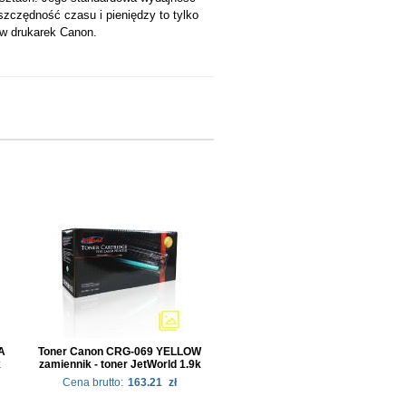
szczędność czasu i pieniędzy to tylko
ów drukarek Canon.
A
Toner Canon CRG-069 YELLOW
k
zamiennik - toner JetWorld 1.9k
Cena brutto:
163.21
zł