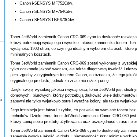
Canon i-SENSYS MF752Cdw,
Canon i-SENSYS MF754Cdw,
Canon i-SENSYS LBP673Cdw
Toner JetWorld zamiennik Canon CRG-069 cyan to doskonałe rozwiąza
którzy potrzebują wydajnego i wysokiej jakości zamiennika tonera. Ten
wydajność 1900 stron, co czyni go idealnym wyborem dla osób, które p
minimalnych kosztach.
Toner JetWorld zamiennik Canon CRG-069 został wykonany z wysokiej 
tylko doskonałą jakość wydruku, ale także długotrwałą trwałość i niez
pełni zgodny z oryginalnym tonerem Canon, co oznacza, że jego jakoś
oryginalnego produktu, jednak za znacznie niższą cenę.
Dzięki swojej wysokiej jakości i wydajności, toner JetWorld jest idea
domowych i biurowych, którzy potrzebują drukować wiele dokumentów i 
er
zapewni nie tylko wyjątkowo ostre i wyraźne kolory, ale także wyjątko
Jego instalacja jest łatwa i szybka, co pozwala na wymianę tonera bez
techników. Dzięki temu, toner JetWorld zamiennik Canon CRG-069 jes
którzy cenią sobie prostotę użytkowania oraz oszczędność czasu i pie
Toner JetWorld zamiennik Canon CRG-069 cyan to doskonały zamiennik
zapewnia wysoką jakość wydruku i niezawodność przy minimalnych ko