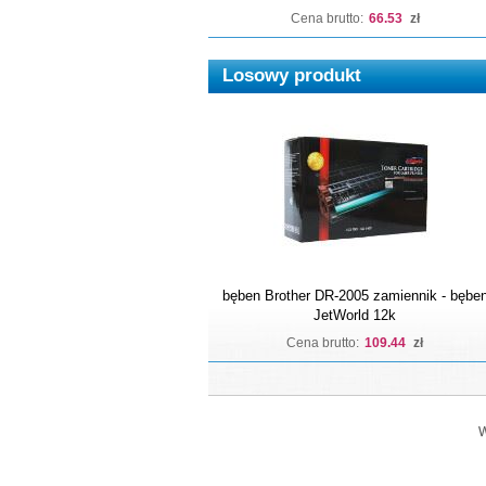
Cena brutto:
66.53
zł
Losowy produkt
bęben Brother DR-2005 zamiennik - bębe
JetWorld 12k
Cena brutto:
109.44
zł
W