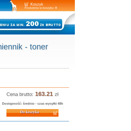
Koszyk
Produktów w koszyku:
0
nnik - toner
163.21
Cena brutto:
zł
Dostępność: średnio - czas wysyłki 48h
 koszyka