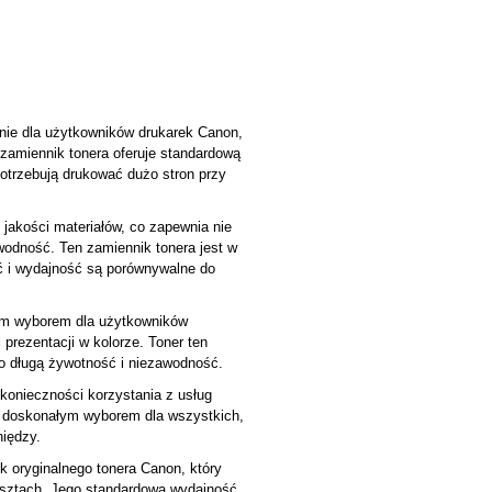
nie dla użytkowników drukarek Canon,
 zamiennik tonera oferuje standardową
otrzebują drukować dużo stron przy
jakości materiałów, co zapewnia nie
awodność. Ten zamiennik tonera jest w
ć i wydajność są porównywalne do
lnym wyborem dla użytkowników
prezentacji w kolorze. Toner ten
wo długą żywotność i niezawodność.
 konieczności korzystania z usług
t doskonałym wyborem dla wszystkich,
niędzy.
 oryginalnego tonera Canon, który
sztach. Jego standardowa wydajność