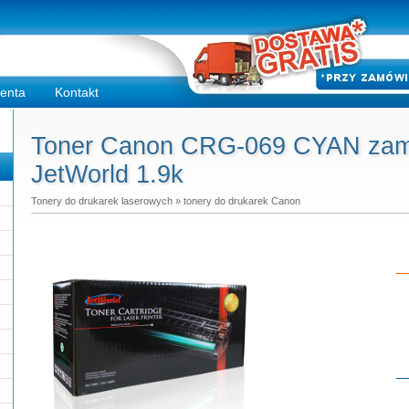
ienta
Kontakt
Toner Canon CRG-069 CYAN zamie
JetWorld 1.9k
Tonery do drukarek laserowych
»
tonery do drukarek Canon
Do