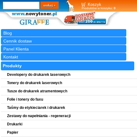
Wyszukiwarka
szukaj
Koszyk
Produktów w koszyku:
0
Blog
Cennik dostaw
Panel Klienta
Kontakt
Produkty
Developery do drukarek laserowych
Tonery do drukarek laserowych
Tusze do drukarek atramentowych
Folie i tonery do faxu
Taśmy do etykieciarek i drukarek
Zestawy do napełniania - regeneracji
Drukarki
Papier