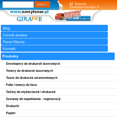
Wyszukiwarka
szukaj
Koszyk
Produktów w koszyku:
0
Blog
Cennik dostaw
Panel Klienta
Kontakt
Produkty
Developery do drukarek laserowych
Tonery do drukarek laserowych
Tusze do drukarek atramentowych
Folie i tonery do faxu
Taśmy do etykieciarek i drukarek
Zestawy do napełniania - regeneracji
Drukarki
Papier