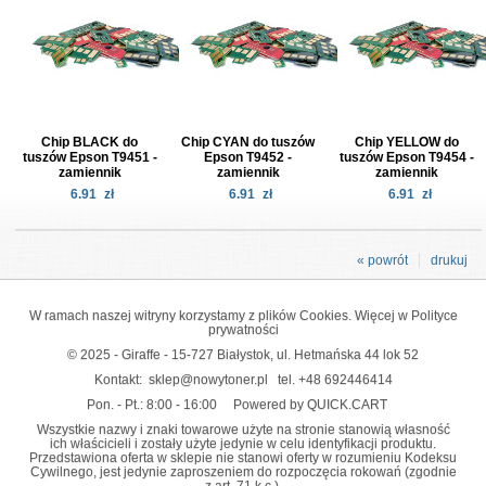
Chip BLACK do
Chip CYAN do tuszów
Chip YELLOW do
tuszów Epson T9451 -
Epson T9452 -
tuszów Epson T9454 -
zamiennik
zamiennik
zamiennik
6.91
zł
6.91
zł
6.91
zł
« powrót
drukuj
W ramach naszej witryny korzystamy z plików Cookies. Więcej w
Polityce
prywatności
© 2025 - Giraffe - 15-727 Białystok, ul. Hetmańska 44 lok 52
Kontakt:
sklep@nowytoner.pl
tel.
+48 692446414
Pon. - Pt.: 8:00 - 16:00
Powered by QUICK.CART
Wszystkie nazwy i znaki towarowe użyte na stronie stanowią własność
ich właścicieli i zostały użyte jedynie w celu identyfikacji produktu.
Przedstawiona oferta w sklepie nie stanowi oferty w rozumieniu Kodeksu
Cywilnego, jest jedynie zaproszeniem do rozpoczęcia rokowań (zgodnie
z art. 71 k.c.).