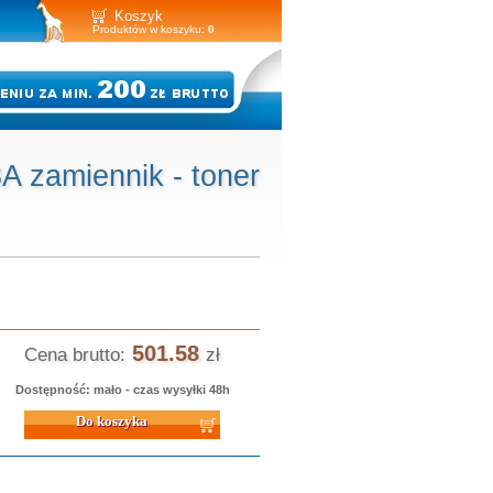
Koszyk
Produktów w koszyku:
0
zamiennik - toner
501.58
Cena brutto:
zł
Dostępność: mało - czas wysyłki 48h
 koszyka