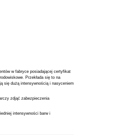
ntów w fabryce posiadającej certyfikat
środowiskowe. Przekłada się to na
ją się dużą intensywnością i nasyceniem
tarczy zdjąć zabezpieczenia
edniej intensywności barw i