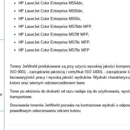
HP LaserJet Color Enterprise M554dn,
HP LaserJet Color Enterprise M555dn,
HP LaserJet Color Enterprise M555x,
HP LaserJet Color Enterprise M578dn MFP,
HP LaserJet Color Enterprise M578f MFP,
HP LaserJet Color Enterprise M578c MFP,
HP LaserJet Color Enterprise M578z MFP
Tonery JetWorld produkowane są przy użyciu wysokiej jakości kompone
ISO 9001 - zarządzanie jakością i certyfikat ISO 14001 - zarządzanie 
bezawaryjność pracy i wysoką jakość wydruków. Wydruki charakteryzu
koloru oraz wiernym odzwierciedleniem barw.
Toner po włożeniu do drukarki od razu nadaje się do użytkowania, wys
er
transportowe.
Stosowanie tonerów JetWorld pozwala na kontrastowe wydruki o odpowi
prawidłowym odwzorowaniu odcieni koloru.