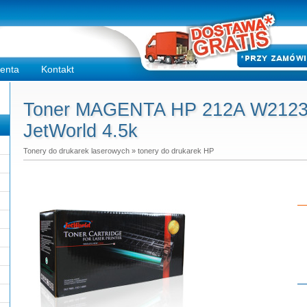
ienta
Kontakt
Toner MAGENTA HP 212A W2123A 
JetWorld 4.5k
Tonery do drukarek laserowych
»
tonery do drukarek HP
Do