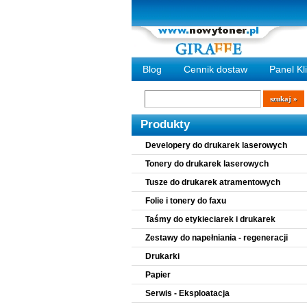
Blog
Cennik dostaw
Panel Kl
Wyszukiwarka
szukaj
Produkty
Developery do drukarek laserowych
Tonery do drukarek laserowych
Tusze do drukarek atramentowych
Folie i tonery do faxu
Taśmy do etykieciarek i drukarek
Zestawy do napełniania - regeneracji
Drukarki
Papier
Serwis - Eksploatacja