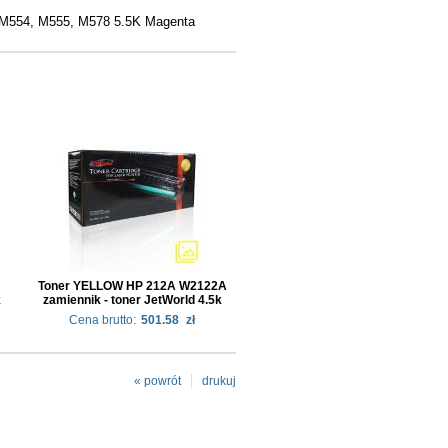
e M554, M555, M578 5.5K Magenta
Toner YELLOW HP 212A W2122A
k
zamiennik - toner JetWorld 4.5k
Cena brutto:
501.58
zł
« powrót
drukuj