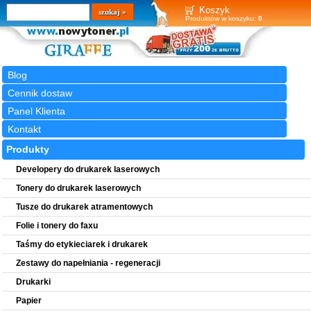
Wyszukiwarka
szukaj
Koszyk
Produktów w koszyku:
0
Blog
Cennik dostaw
Panel Klienta
Kontakt
Produkty
Developery do drukarek laserowych
Tonery do drukarek laserowych
Tusze do drukarek atramentowych
Folie i tonery do faxu
Taśmy do etykieciarek i drukarek
Zestawy do napełniania - regeneracji
Drukarki
Papier