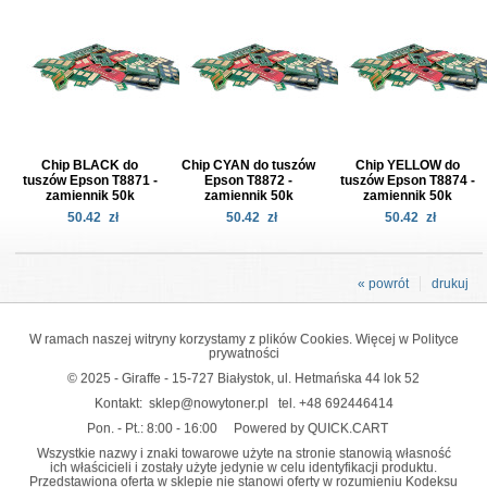
Chip BLACK do
Chip CYAN do tuszów
Chip YELLOW do
tuszów Epson T8871 -
Epson T8872 -
tuszów Epson T8874 -
zamiennik 50k
zamiennik 50k
zamiennik 50k
50.42
zł
50.42
zł
50.42
zł
« powrót
drukuj
W ramach naszej witryny korzystamy z plików Cookies. Więcej w
Polityce
prywatności
© 2025 - Giraffe - 15-727 Białystok, ul. Hetmańska 44 lok 52
Kontakt:
sklep@nowytoner.pl
tel.
+48 692446414
Pon. - Pt.: 8:00 - 16:00
Powered by QUICK.CART
Wszystkie nazwy i znaki towarowe użyte na stronie stanowią własność
ich właścicieli i zostały użyte jedynie w celu identyfikacji produktu.
Przedstawiona oferta w sklepie nie stanowi oferty w rozumieniu Kodeksu