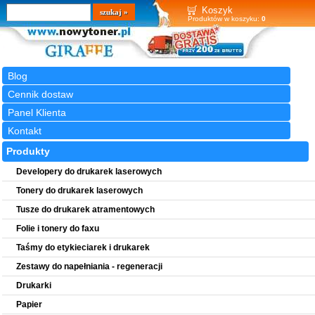
Wyszukiwarka
szukaj
Koszyk
Produktów w koszyku:
0
Blog
Cennik dostaw
Panel Klienta
Kontakt
Produkty
Developery do drukarek laserowych
Tonery do drukarek laserowych
Tusze do drukarek atramentowych
Folie i tonery do faxu
Taśmy do etykieciarek i drukarek
Zestawy do napełniania - regeneracji
Drukarki
Papier