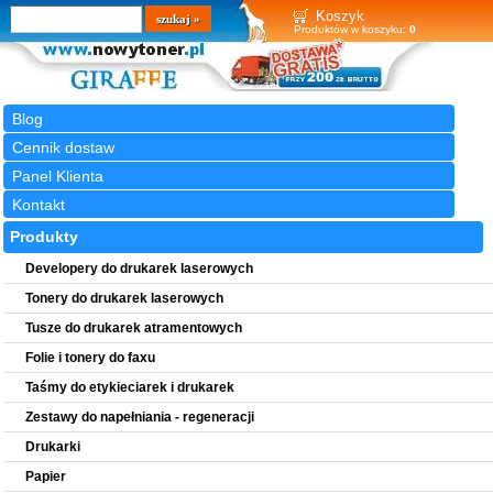
Wyszukiwarka
szukaj
Koszyk
Produktów w koszyku:
0
Blog
Cennik dostaw
Panel Klienta
Kontakt
Produkty
Developery do drukarek laserowych
Tonery do drukarek laserowych
Tusze do drukarek atramentowych
Folie i tonery do faxu
Taśmy do etykieciarek i drukarek
Zestawy do napełniania - regeneracji
Drukarki
Papier