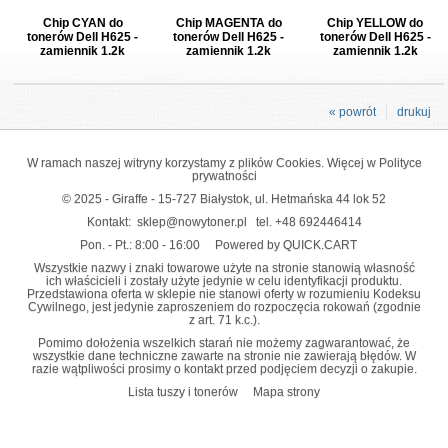
Chip CYAN do
Chip MAGENTA do
Chip YELLOW do
tonerów Dell H625 -
tonerów Dell H625 -
tonerów Dell H625 -
zamiennik 1.2k
zamiennik 1.2k
zamiennik 1.2k
« powrót
drukuj
W ramach naszej witryny korzystamy z plików Cookies. Więcej w
Polityce
prywatności
© 2025 - Giraffe - 15-727 Białystok, ul. Hetmańska 44 lok 52
Kontakt:
sklep@nowytoner.pl
tel.
+48 692446414
Pon. - Pt.: 8:00 - 16:00
Powered by QUICK.CART
Wszystkie nazwy i znaki towarowe użyte na stronie stanowią własność
ich właścicieli i zostały użyte jedynie w celu identyfikacji produktu.
Przedstawiona oferta w sklepie nie stanowi oferty w rozumieniu Kodeksu
Cywilnego, jest jedynie zaproszeniem do rozpoczęcia rokowań (zgodnie
z art. 71 k.c.).
Pomimo dołożenia wszelkich starań nie możemy zagwarantować, że
wszystkie dane techniczne zawarte na stronie nie zawierają błędów. W
razie wątpliwości prosimy o kontakt przed podjęciem decyzji o zakupie.
Lista tuszy i tonerów
Mapa strony