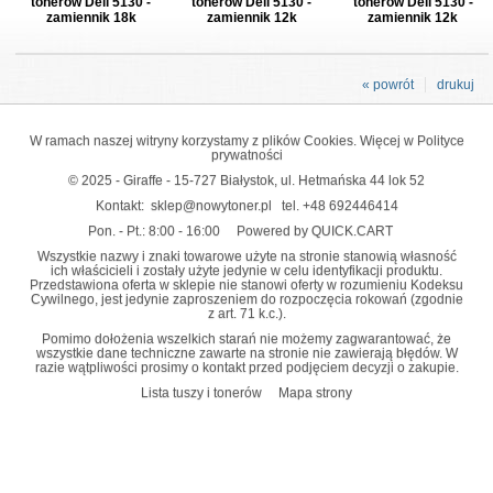
tonerów Dell 5130 -
tonerów Dell 5130 -
tonerów Dell 5130 -
zamiennik 18k
zamiennik 12k
zamiennik 12k
« powrót
drukuj
W ramach naszej witryny korzystamy z plików Cookies. Więcej w
Polityce
prywatności
© 2025 - Giraffe - 15-727 Białystok, ul. Hetmańska 44 lok 52
Kontakt:
sklep@nowytoner.pl
tel.
+48 692446414
Pon. - Pt.: 8:00 - 16:00
Powered by QUICK.CART
Wszystkie nazwy i znaki towarowe użyte na stronie stanowią własność
ich właścicieli i zostały użyte jedynie w celu identyfikacji produktu.
Przedstawiona oferta w sklepie nie stanowi oferty w rozumieniu Kodeksu
Cywilnego, jest jedynie zaproszeniem do rozpoczęcia rokowań (zgodnie
z art. 71 k.c.).
Pomimo dołożenia wszelkich starań nie możemy zagwarantować, że
wszystkie dane techniczne zawarte na stronie nie zawierają błędów. W
razie wątpliwości prosimy o kontakt przed podjęciem decyzji o zakupie.
Lista tuszy i tonerów
Mapa strony