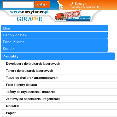
Wyszukiwarka
szukaj
Koszyk
Produktów w koszyku:
0
Blog
Cennik dostaw
Panel Klienta
Kontakt
Produkty
Developery do drukarek laserowych
Tonery do drukarek laserowych
Tusze do drukarek atramentowych
Folie i tonery do faxu
Taśmy do etykieciarek i drukarek
Zestawy do napełniania - regeneracji
Drukarki
Papier