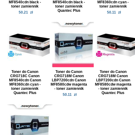
MF8540cdn black -
MF8540cdn black -
MF8360cdn cyan -
toner zamiennik
toner zamiennik
toner zamiennik
Quantec Plus
50.21
zł
50.11
zł
Toner do Canon
Toner do Canon
Toner do Canon
CRG718C Canon
CRG718M Canon
CRG718M Canon
MF8540cdn Canon
LBP7200cdn Canon
LBP7200cdn Canon
MF8360cdn cyan -
MF8580cdw magenta
MF8580cdw magenta
toner zamiennik
- toner zamiennik
- toner zamiennik
Quantec Plus
Quantec Plus
50.11
zł