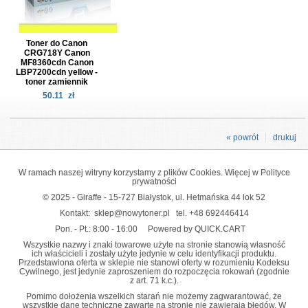
Toner do Canon
CRG718Y Canon
MF8360cdn Canon
LBP7200cdn yellow -
toner zamiennik
50.11
zł
« powrót
drukuj
W ramach naszej witryny korzystamy z plików Cookies. Więcej w
Polityce
prywatności
© 2025 - Giraffe - 15-727 Białystok, ul. Hetmańska 44 lok 52
Kontakt:
sklep@nowytoner.pl
tel.
+48 692446414
Pon. - Pt.: 8:00 - 16:00
Powered by QUICK.CART
Wszystkie nazwy i znaki towarowe użyte na stronie stanowią własność
ich właścicieli i zostały użyte jedynie w celu identyfikacji produktu.
Przedstawiona oferta w sklepie nie stanowi oferty w rozumieniu Kodeksu
Cywilnego, jest jedynie zaproszeniem do rozpoczęcia rokowań (zgodnie
z art. 71 k.c.).
Pomimo dołożenia wszelkich starań nie możemy zagwarantować, że
wszystkie dane techniczne zawarte na stronie nie zawierają błędów. W