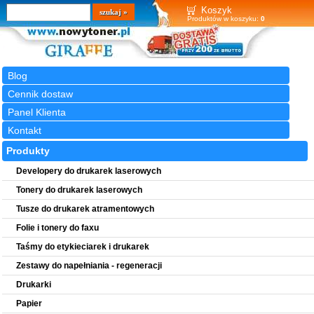
Wyszukiwarka
szukaj
Koszyk
Produktów w koszyku:
0
Blog
Cennik dostaw
Panel Klienta
Kontakt
Produkty
Developery do drukarek laserowych
Tonery do drukarek laserowych
Tusze do drukarek atramentowych
Folie i tonery do faxu
Taśmy do etykieciarek i drukarek
Zestawy do napełniania - regeneracji
Drukarki
Papier