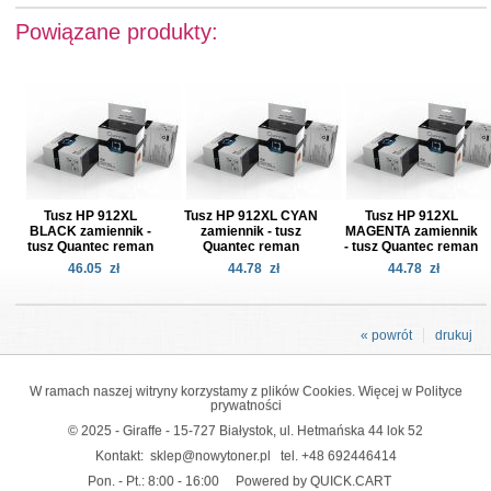
Powiązane produkty:
Tusz HP 912XL
Tusz HP 912XL CYAN
Tusz HP 912XL
BLACK zamiennik -
zamiennik - tusz
MAGENTA zamiennik
tusz Quantec reman
Quantec reman
- tusz Quantec reman
46.05
zł
44.78
zł
44.78
zł
« powrót
drukuj
W ramach naszej witryny korzystamy z plików Cookies. Więcej w
Polityce
prywatności
© 2025 - Giraffe - 15-727 Białystok, ul. Hetmańska 44 lok 52
Kontakt:
sklep@nowytoner.pl
tel.
+48 692446414
Pon. - Pt.: 8:00 - 16:00
Powered by QUICK.CART