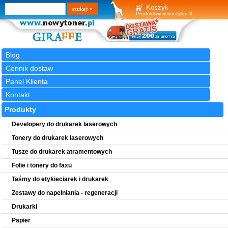
Wyszukiwarka
szukaj
Koszyk
Produktów w koszyku:
0
Blog
Cennik dostaw
Panel Klienta
Kontakt
Produkty
Developery do drukarek laserowych
Tonery do drukarek laserowych
Tusze do drukarek atramentowych
Folie i tonery do faxu
Taśmy do etykieciarek i drukarek
Zestawy do napełniania - regeneracji
Drukarki
Papier