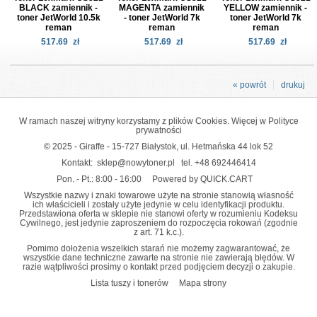
BLACK zamiennik -
MAGENTA zamiennik
YELLOW zamiennik -
toner JetWorld 10.5k
- toner JetWorld 7k
toner JetWorld 7k
reman
reman
reman
517.69
zł
517.69
zł
517.69
zł
« powrót
drukuj
W ramach naszej witryny korzystamy z plików Cookies. Więcej w
Polityce
prywatności
© 2025 - Giraffe - 15-727 Białystok, ul. Hetmańska 44 lok 52
Kontakt:
sklep@nowytoner.pl
tel.
+48 692446414
Pon. - Pt.: 8:00 - 16:00
Powered by QUICK.CART
Wszystkie nazwy i znaki towarowe użyte na stronie stanowią własność
ich właścicieli i zostały użyte jedynie w celu identyfikacji produktu.
Przedstawiona oferta w sklepie nie stanowi oferty w rozumieniu Kodeksu
Cywilnego, jest jedynie zaproszeniem do rozpoczęcia rokowań (zgodnie
z art. 71 k.c.).
Pomimo dołożenia wszelkich starań nie możemy zagwarantować, że
wszystkie dane techniczne zawarte na stronie nie zawierają błędów. W
razie wątpliwości prosimy o kontakt przed podjęciem decyzji o zakupie.
Lista tuszy i tonerów
Mapa strony