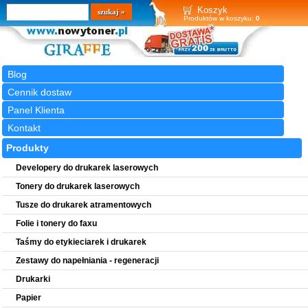
Wyszukiwarka
szukaj
Koszyk
Produktów w koszyku:
0
Blog
Cennik dostaw
Panel Klienta
Kontakt
Produkty
Developery do drukarek laserowych
Tonery do drukarek laserowych
Tusze do drukarek atramentowych
Folie i tonery do faxu
Taśmy do etykieciarek i drukarek
Zestawy do napełniania - regeneracji
Drukarki
Papier