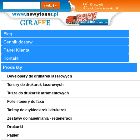
Wyszukiwarka
szukaj
Koszyk
Produktów w koszyku:
0
Blog
Cennik dostaw
Panel Klienta
Kontakt
Produkty
Developery do drukarek laserowych
Tonery do drukarek laserowych
Tusze do drukarek atramentowych
Folie i tonery do faxu
Taśmy do etykieciarek i drukarek
Zestawy do napełniania - regeneracji
Drukarki
Papier