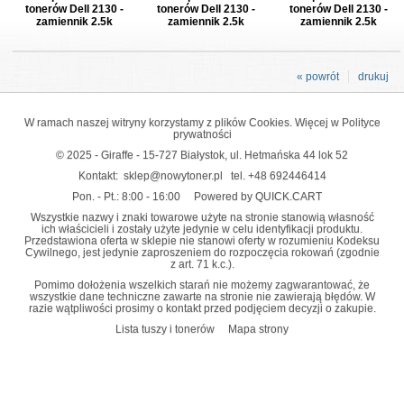
tonerów Dell 2130 -
tonerów Dell 2130 -
tonerów Dell 2130 -
zamiennik 2.5k
zamiennik 2.5k
zamiennik 2.5k
« powrót
drukuj
W ramach naszej witryny korzystamy z plików Cookies. Więcej w
Polityce
prywatności
© 2025 - Giraffe - 15-727 Białystok, ul. Hetmańska 44 lok 52
Kontakt:
sklep@nowytoner.pl
tel.
+48 692446414
Pon. - Pt.: 8:00 - 16:00
Powered by QUICK.CART
Wszystkie nazwy i znaki towarowe użyte na stronie stanowią własność
ich właścicieli i zostały użyte jedynie w celu identyfikacji produktu.
Przedstawiona oferta w sklepie nie stanowi oferty w rozumieniu Kodeksu
Cywilnego, jest jedynie zaproszeniem do rozpoczęcia rokowań (zgodnie
z art. 71 k.c.).
Pomimo dołożenia wszelkich starań nie możemy zagwarantować, że
wszystkie dane techniczne zawarte na stronie nie zawierają błędów. W
razie wątpliwości prosimy o kontakt przed podjęciem decyzji o zakupie.
Lista tuszy i tonerów
Mapa strony