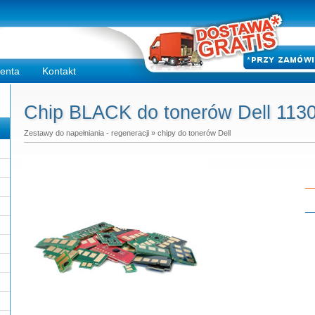
ienta
Kontakt
Chip BLACK do tonerów Dell 1130
Zestawy do napełniania - regeneracji
»
chipy do tonerów Dell