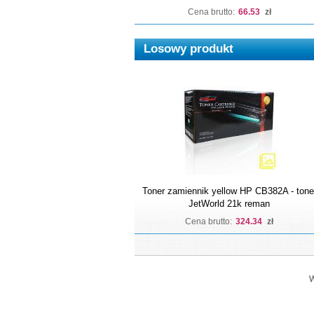
Cena brutto:
66.53
zł
Losowy produkt
Toner zamiennik yellow HP CB382A - tone
JetWorld 21k reman
Cena brutto:
324.34
zł
W