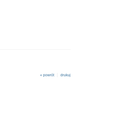
« powrót
drukuj