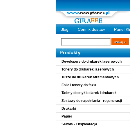
Blog
Cennik dostaw
Panel Kl
Wyszukiwarka
szukaj
Produkty
Developery do drukarek laserowych
Tonery do drukarek laserowych
Tusze do drukarek atramentowych
Folie i tonery do faxu
Taśmy do etykieciarek i drukarek
Zestawy do napełniania - regeneracji
Drukarki
Papier
Serwis - Eksploatacja