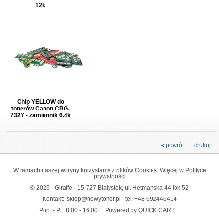
12k
Chip YELLOW do
tonerów Canon CRG-
732Y - zamiennik 6.4k
« powrót
drukuj
W ramach naszej witryny korzystamy z plików Cookies. Więcej w
Polityce
prywatności
© 2025 - Giraffe - 15-727 Białystok, ul. Hetmańska 44 lok 52
Kontakt:
sklep@nowytoner.pl
tel.
+48 692446414
Pon. - Pt.: 8:00 - 16:00
Powered by QUICK.CART