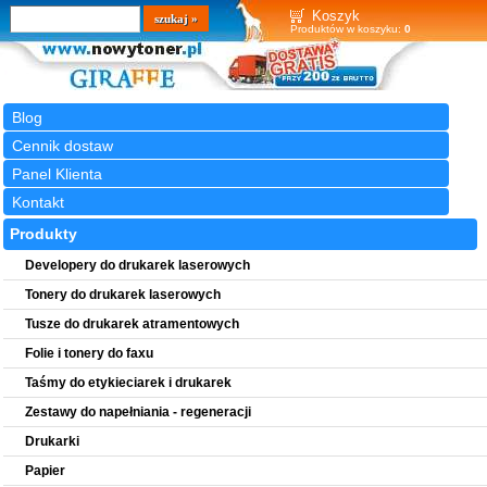
Wyszukiwarka
szukaj
Koszyk
Produktów w koszyku:
0
Blog
Cennik dostaw
Panel Klienta
Kontakt
Produkty
Developery do drukarek laserowych
Tonery do drukarek laserowych
Tusze do drukarek atramentowych
Folie i tonery do faxu
Taśmy do etykieciarek i drukarek
Zestawy do napełniania - regeneracji
Drukarki
Papier