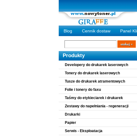
Blog
Cennik dostaw
Panel Kl
Wyszukiwarka
szukaj
Produkty
Developery do drukarek laserowych
Tonery do drukarek laserowych
Tusze do drukarek atramentowych
Folie i tonery do faxu
Taśmy do etykieciarek i drukarek
Zestawy do napełniania - regeneracji
Drukarki
Papier
Serwis - Eksploatacja