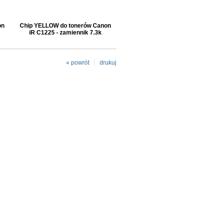
on
Chip YELLOW do tonerów Canon
iR C1225 - zamiennik 7.3k
« powrót
drukuj