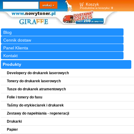
Wyszukiwarka
szukaj
Koszyk
Produktów w koszyku:
0
Blog
Cennik dostaw
Panel Klienta
Kontakt
Produkty
Developery do drukarek laserowych
Tonery do drukarek laserowych
Tusze do drukarek atramentowych
Folie i tonery do faxu
Taśmy do etykieciarek i drukarek
Zestawy do napełniania - regeneracji
Drukarki
Papier