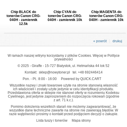
Chip BLACK do
Chip CYAN do
Chip MAGENTA do
tonerów Canon CRG-
tonerów Canon CRG-
tonerów Canon CRG-
040H - zamiennik
040H - zamiennik 10k
040H - zamiennik 10k
12.5k
« powrót
drukuj
W ramach naszej witryny korzystamy z plików Cookies. Więcej w
Polityce
prywatności
© 2025 - Giraffe - 15-727 Białystok, ul. Hetmańska 44 lok 52
Kontakt:
sklep@nowytoner.pl
tel.
+48 692446414
Pon. - Pt.: 8:00 - 16:00
Powered by QUICK.CART
Wszystkie nazwy i znaki towarowe użyte na stronie stanowią własność
ich właścicieli i zostały użyte jedynie w celu identyfikacji produktu.
Przedstawiona oferta w sklepie nie stanowi oferty w rozumieniu Kodeksu
Cywilnego, jest jedynie zaproszeniem do rozpoczęcia rokowań (zgodnie
z art. 71 k.c.).
Pomimo dołożenia wszelkich starań nie możemy zagwarantować, że
wszystkie dane techniczne zawarte na stronie nie zawierają błędów. W
razie wątpliwości prosimy o kontakt przed podjęciem decyzji o zakupie.
Lista tuszy i tonerów
Mapa strony