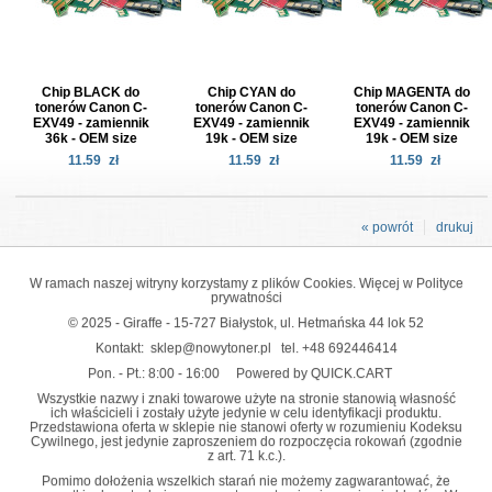
Chip BLACK do
Chip CYAN do
Chip MAGENTA do
tonerów Canon C-
tonerów Canon C-
tonerów Canon C-
EXV49 - zamiennik
EXV49 - zamiennik
EXV49 - zamiennik
36k - OEM size
19k - OEM size
19k - OEM size
11.59
zł
11.59
zł
11.59
zł
« powrót
drukuj
W ramach naszej witryny korzystamy z plików Cookies. Więcej w
Polityce
prywatności
© 2025 - Giraffe - 15-727 Białystok, ul. Hetmańska 44 lok 52
Kontakt:
sklep@nowytoner.pl
tel.
+48 692446414
Pon. - Pt.: 8:00 - 16:00
Powered by QUICK.CART
Wszystkie nazwy i znaki towarowe użyte na stronie stanowią własność
ich właścicieli i zostały użyte jedynie w celu identyfikacji produktu.
Przedstawiona oferta w sklepie nie stanowi oferty w rozumieniu Kodeksu
Cywilnego, jest jedynie zaproszeniem do rozpoczęcia rokowań (zgodnie
z art. 71 k.c.).
Pomimo dołożenia wszelkich starań nie możemy zagwarantować, że