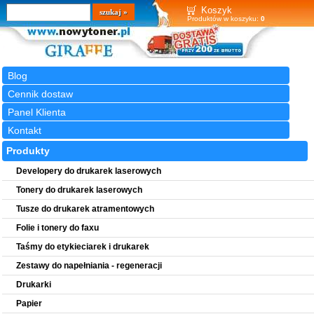
Wyszukiwarka
szukaj
Koszyk
Produktów w koszyku:
0
Blog
Cennik dostaw
Panel Klienta
Kontakt
Produkty
Developery do drukarek laserowych
Tonery do drukarek laserowych
Tusze do drukarek atramentowych
Folie i tonery do faxu
Taśmy do etykieciarek i drukarek
Zestawy do napełniania - regeneracji
Drukarki
Papier