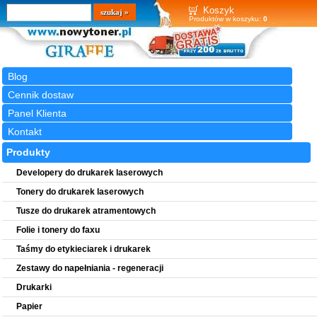
Wyszukiwarka
szukaj
Koszyk
Produktów w koszyku:
0
Blog
Cennik dostaw
Panel Klienta
Kontakt
Produkty
Developery do drukarek laserowych
Tonery do drukarek laserowych
Tusze do drukarek atramentowych
Folie i tonery do faxu
Taśmy do etykieciarek i drukarek
Zestawy do napełniania - regeneracji
Drukarki
Papier