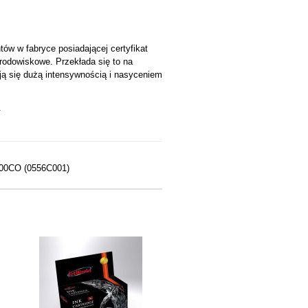
w w fabryce posiadającej certyfikat
środowiskowe. Przekłada się to na
ją się dużą intensywnością i nasyceniem
.
000CO (0556C001)