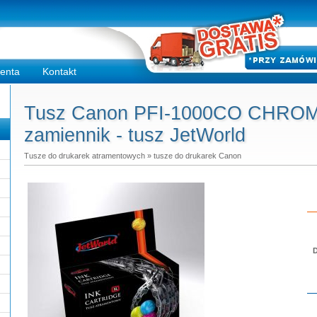
ienta
Kontakt
Tusz Canon PFI-1000CO CHRO
zamiennik - tusz JetWorld
Tusze do drukarek atramentowych
»
tusze do drukarek Canon
D
Do