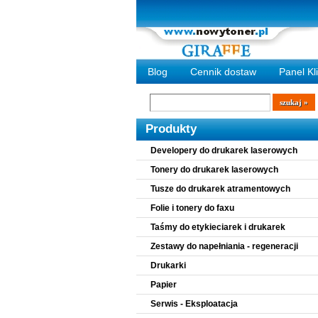
Blog
Cennik dostaw
Panel Kl
Wyszukiwarka
szukaj
Produkty
Developery do drukarek laserowych
Tonery do drukarek laserowych
Tusze do drukarek atramentowych
Folie i tonery do faxu
Taśmy do etykieciarek i drukarek
Zestawy do napełniania - regeneracji
Drukarki
Papier
Serwis - Eksploatacja