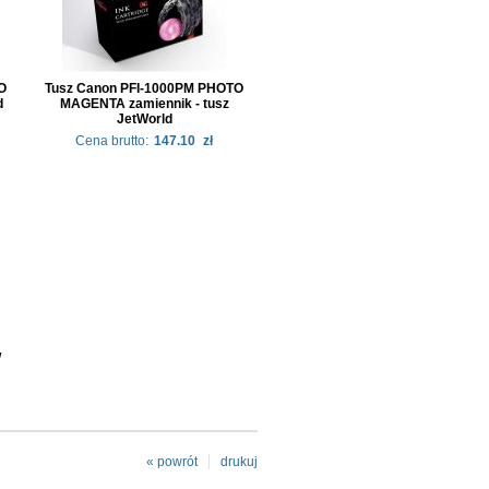
O
Tusz Canon PFI-1000PM PHOTO
d
MAGENTA zamiennik - tusz
JetWorld
Cena brutto:
147.10
zł
W
« powrót
drukuj