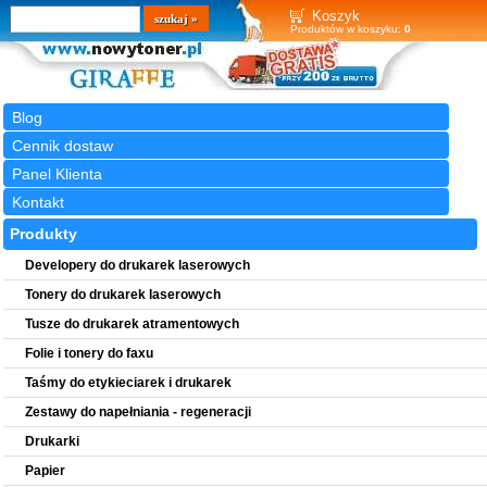
Wyszukiwarka
szukaj
Koszyk
Produktów w koszyku:
0
Blog
Cennik dostaw
Panel Klienta
Kontakt
Produkty
Developery do drukarek laserowych
Tonery do drukarek laserowych
Tusze do drukarek atramentowych
Folie i tonery do faxu
Taśmy do etykieciarek i drukarek
Zestawy do napełniania - regeneracji
Drukarki
Papier