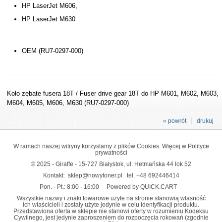
HP LaserJet M606,
HP LaserJet M630
OEM (RU7-0297-000)
Koło zębate fusera 18T / Fuser drive gear 18T do HP M601, M602, M603,
M604, M605, M606, M630 (RU7-0297-000)
« powrót
drukuj
W ramach naszej witryny korzystamy z plików Cookies. Więcej w
Polityce
prywatności
© 2025 - Giraffe - 15-727 Białystok, ul. Hetmańska 44 lok 52
Kontakt:
sklep@nowytoner.pl
tel.
+48 692446414
Pon. - Pt.: 8:00 - 16:00
Powered by QUICK.CART
Wszystkie nazwy i znaki towarowe użyte na stronie stanowią własność
ich właścicieli i zostały użyte jedynie w celu identyfikacji produktu.
Przedstawiona oferta w sklepie nie stanowi oferty w rozumieniu Kodeksu
Cywilnego, jest jedynie zaproszeniem do rozpoczęcia rokowań (zgodnie