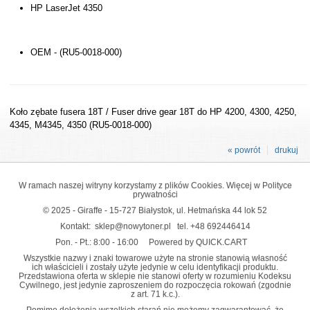
HP LaserJet 4350
OEM - (RU5-0018-000)
Koło zębate fusera 18T / Fuser drive gear 18T do HP 4200, 4300, 4250,
4345, M4345, 4350 (RU5-0018-000)
« powrót
drukuj
W ramach naszej witryny korzystamy z plików Cookies. Więcej w
Polityce
prywatności
© 2025 - Giraffe - 15-727 Białystok, ul. Hetmańska 44 lok 52
Kontakt:
sklep@nowytoner.pl
tel.
+48 692446414
Pon. - Pt.: 8:00 - 16:00
Powered by QUICK.CART
Wszystkie nazwy i znaki towarowe użyte na stronie stanowią własność
ich właścicieli i zostały użyte jedynie w celu identyfikacji produktu.
Przedstawiona oferta w sklepie nie stanowi oferty w rozumieniu Kodeksu
Cywilnego, jest jedynie zaproszeniem do rozpoczęcia rokowań (zgodnie
z art. 71 k.c.).
Pomimo dołożenia wszelkich starań nie możemy zagwarantować, że