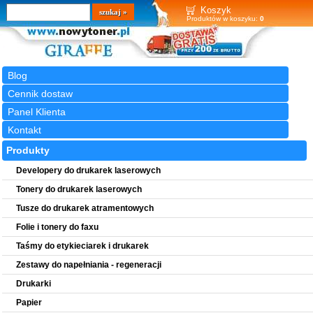
Wyszukiwarka
szukaj
Koszyk
Produktów w koszyku:
0
Blog
Cennik dostaw
Panel Klienta
Kontakt
Produkty
Developery do drukarek laserowych
Tonery do drukarek laserowych
Tusze do drukarek atramentowych
Folie i tonery do faxu
Taśmy do etykieciarek i drukarek
Zestawy do napełniania - regeneracji
Drukarki
Papier