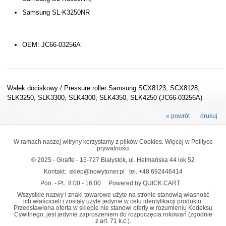
Samsung SL-K3250NR
OEM: JC66-03256A
Wałek dociskowy / Pressure roller Samsung SCX8123, SCX8128,
SLK3250, SLK3300, SLK4300, SLK4350, SLK4250 (JC66-03256A)
« powrót
drukuj
W ramach naszej witryny korzystamy z plików Cookies. Więcej w
Polityce
prywatności
© 2025 - Giraffe - 15-727 Białystok, ul. Hetmańska 44 lok 52
Kontakt:
sklep@nowytoner.pl
tel.
+48 692446414
Pon. - Pt.: 8:00 - 16:00
Powered by QUICK.CART
Wszystkie nazwy i znaki towarowe użyte na stronie stanowią własność
ich właścicieli i zostały użyte jedynie w celu identyfikacji produktu.
Przedstawiona oferta w sklepie nie stanowi oferty w rozumieniu Kodeksu
Cywilnego, jest jedynie zaproszeniem do rozpoczęcia rokowań (zgodnie
z art. 71 k.c.).