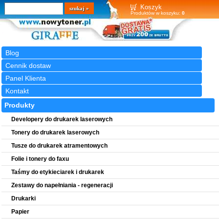
Wyszukiwarka
szukaj
Koszyk
Produktów w koszyku:
0
Blog
Cennik dostaw
Panel Klienta
Kontakt
Produkty
Developery do drukarek laserowych
Tonery do drukarek laserowych
Tusze do drukarek atramentowych
Folie i tonery do faxu
Taśmy do etykieciarek i drukarek
Zestawy do napełniania - regeneracji
Drukarki
Papier