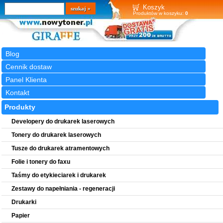
Wyszukiwarka
szukaj
Koszyk
Produktów w koszyku:
0
Blog
Cennik dostaw
Panel Klienta
Kontakt
Produkty
Developery do drukarek laserowych
Tonery do drukarek laserowych
Tusze do drukarek atramentowych
Folie i tonery do faxu
Taśmy do etykieciarek i drukarek
Zestawy do napełniania - regeneracji
Drukarki
Papier