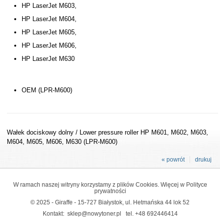
HP LaserJet M603,
HP LaserJet M604,
HP LaserJet M605,
HP LaserJet M606,
HP LaserJet M630
OEM (LPR-M600)
Wałek dociskowy dolny / Lower pressure roller HP M601, M602, M603,
M604, M605, M606, M630 (LPR-M600)
« powrót
drukuj
W ramach naszej witryny korzystamy z plików Cookies. Więcej w
Polityce
prywatności
© 2025 - Giraffe - 15-727 Białystok, ul. Hetmańska 44 lok 52
Kontakt:
sklep@nowytoner.pl
tel.
+48 692446414