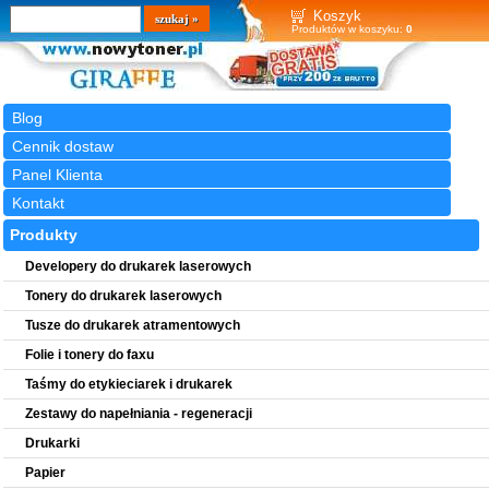
Wyszukiwarka
szukaj
Koszyk
Produktów w koszyku:
0
Blog
Cennik dostaw
Panel Klienta
Kontakt
Produkty
Developery do drukarek laserowych
Tonery do drukarek laserowych
Tusze do drukarek atramentowych
Folie i tonery do faxu
Taśmy do etykieciarek i drukarek
Zestawy do napełniania - regeneracji
Drukarki
Papier