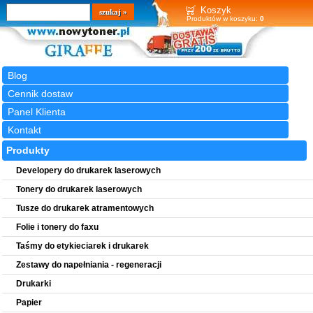
Wyszukiwarka
szukaj
Koszyk
Produktów w koszyku:
0
Blog
Cennik dostaw
Panel Klienta
Kontakt
Produkty
Developery do drukarek laserowych
Tonery do drukarek laserowych
Tusze do drukarek atramentowych
Folie i tonery do faxu
Taśmy do etykieciarek i drukarek
Zestawy do napełniania - regeneracji
Drukarki
Papier