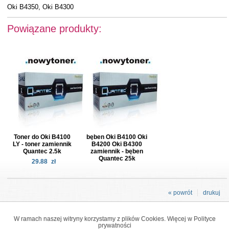
Oki B4350, Oki B4300
Powiązane produkty:
Toner do Oki B4100
bęben Oki B4100 Oki
LY - toner zamiennik
B4200 Oki B4300
Quantec 2.5k
zamiennik - bęben
Quantec 25k
29.88
zł
« powrót
drukuj
W ramach naszej witryny korzystamy z plików Cookies. Więcej w
Polityce
prywatności