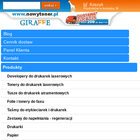
Wyszukiwarka
szukaj
Koszyk
Produktów w koszyku:
0
Blog
Cennik dostaw
Panel Klienta
Kontakt
Produkty
Developery do drukarek laserowych
Tonery do drukarek laserowych
Tusze do drukarek atramentowych
Folie i tonery do faxu
Taśmy do etykieciarek i drukarek
Zestawy do napełniania - regeneracji
Drukarki
Papier