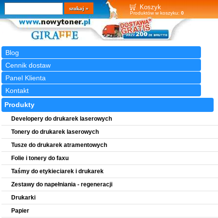
Wyszukiwarka
szukaj
Koszyk
Produktów w koszyku:
0
Blog
Cennik dostaw
Panel Klienta
Kontakt
Produkty
Developery do drukarek laserowych
Tonery do drukarek laserowych
Tusze do drukarek atramentowych
Folie i tonery do faxu
Taśmy do etykieciarek i drukarek
Zestawy do napełniania - regeneracji
Drukarki
Papier