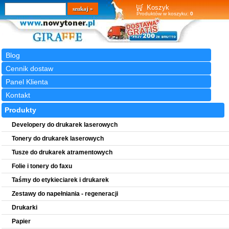
Wyszukiwarka
szukaj
Koszyk
Produktów w koszyku:
0
Blog
Cennik dostaw
Panel Klienta
Kontakt
Produkty
Developery do drukarek laserowych
Tonery do drukarek laserowych
Tusze do drukarek atramentowych
Folie i tonery do faxu
Taśmy do etykieciarek i drukarek
Zestawy do napełniania - regeneracji
Drukarki
Papier