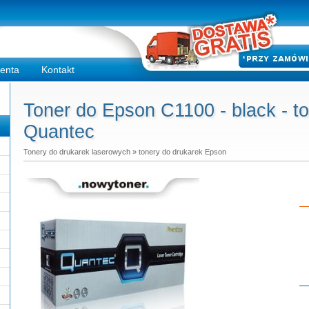
ienta
Kontakt
Toner do Epson C1100 - black - t
Quantec
Tonery do drukarek laserowych
»
tonery do drukarek Epson
Do