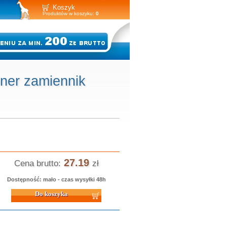
Koszyk
Produktów w koszyku:
0
oner zamiennik
27.19
Cena brutto:
zł
Dostępność: mało - czas wysyłki 48h
 koszyka