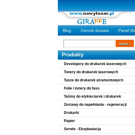
Blog
Cennik dostaw
Panel Kl
Wyszukiwarka
szukaj
Produkty
Developery do drukarek laserowych
Tonery do drukarek laserowych
Tusze do drukarek atramentowych
Folie i tonery do faxu
Taśmy do etykieciarek i drukarek
Zestawy do napełniania - regeneracji
Drukarki
Papier
Serwis - Eksploatacja