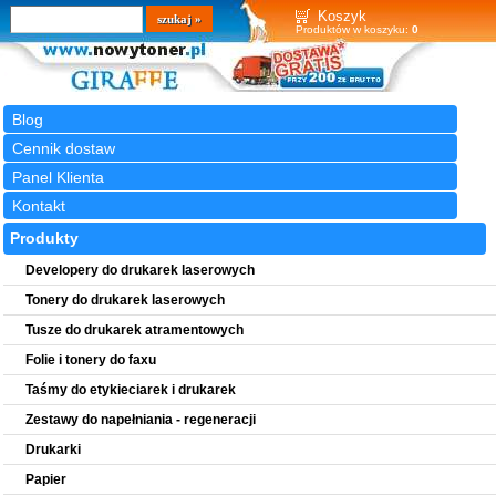
Wyszukiwarka
szukaj
Koszyk
Produktów w koszyku:
0
Blog
Cennik dostaw
Panel Klienta
Kontakt
Produkty
Developery do drukarek laserowych
Tonery do drukarek laserowych
Tusze do drukarek atramentowych
Folie i tonery do faxu
Taśmy do etykieciarek i drukarek
Zestawy do napełniania - regeneracji
Drukarki
Papier