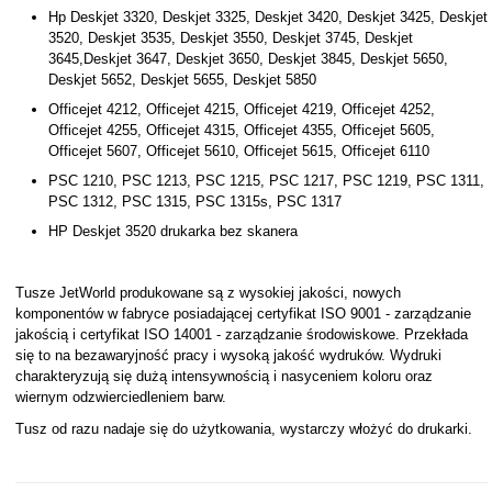
Hp Deskjet 3320, Deskjet 3325, Deskjet 3420, Deskjet 3425, Deskjet
3520, Deskjet 3535, Deskjet 3550, Deskjet 3745, Deskjet
3645,Deskjet 3647, Deskjet 3650, Deskjet 3845, Deskjet 5650,
Deskjet 5652, Deskjet 5655, Deskjet 5850
Officejet 4212, Officejet 4215, Officejet 4219, Officejet 4252,
Officejet 4255, Officejet 4315, Officejet 4355, Officejet 5605,
Officejet 5607, Officejet 5610, Officejet 5615, Officejet 6110
PSC 1210, PSC 1213, PSC 1215, PSC 1217, PSC 1219, PSC 1311,
PSC 1312, PSC 1315, PSC 1315s, PSC 1317
HP Deskjet 3520 drukarka bez skanera
Tusze JetWorld produkowane są z wysokiej jakości, nowych
komponentów w fabryce posiadającej certyfikat ISO 9001 - zarządzanie
jakością i certyfikat ISO 14001 - zarządzanie środowiskowe. Przekłada
się to na bezawaryjność pracy i wysoką jakość wydruków. Wydruki
charakteryzują się dużą intensywnością i nasyceniem koloru oraz
wiernym odzwierciedleniem barw.
Tusz od razu nadaje się do użytkowania, wystarczy włożyć do drukarki.