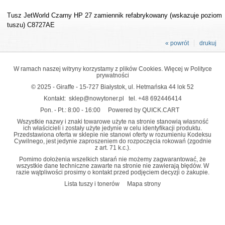
Tusz JetWorld Czarny HP 27 zamiennik refabrykowany (wskazuje poziom
tuszu) C8727AE
« powrót
drukuj
W ramach naszej witryny korzystamy z plików Cookies. Więcej w
Polityce
prywatności
© 2025 - Giraffe - 15-727 Białystok, ul. Hetmańska 44 lok 52
Kontakt:
sklep@nowytoner.pl
tel.
+48 692446414
Pon. - Pt.: 8:00 - 16:00
Powered by QUICK.CART
Wszystkie nazwy i znaki towarowe użyte na stronie stanowią własność
ich właścicieli i zostały użyte jedynie w celu identyfikacji produktu.
Przedstawiona oferta w sklepie nie stanowi oferty w rozumieniu Kodeksu
Cywilnego, jest jedynie zaproszeniem do rozpoczęcia rokowań (zgodnie
z art. 71 k.c.).
Pomimo dołożenia wszelkich starań nie możemy zagwarantować, że
wszystkie dane techniczne zawarte na stronie nie zawierają błędów. W
razie wątpliwości prosimy o kontakt przed podjęciem decyzji o zakupie.
Lista tuszy i tonerów
Mapa strony