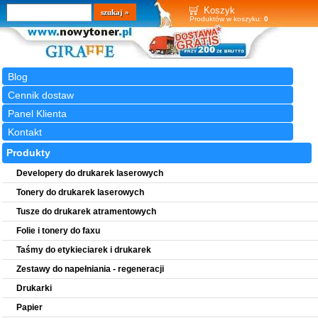
Wyszukiwarka
szukaj
Koszyk
Produktów w koszyku:
0
Blog
Cennik dostaw
Panel Klienta
Kontakt
Produkty
Developery do drukarek laserowych
Tonery do drukarek laserowych
Tusze do drukarek atramentowych
Folie i tonery do faxu
Taśmy do etykieciarek i drukarek
Zestawy do napełniania - regeneracji
Drukarki
Papier