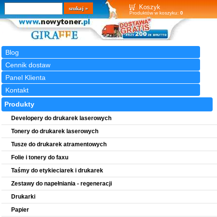
Wyszukiwarka
szukaj
Koszyk
Produktów w koszyku:
0
Blog
Cennik dostaw
Panel Klienta
Kontakt
Produkty
Developery do drukarek laserowych
Tonery do drukarek laserowych
Tusze do drukarek atramentowych
Folie i tonery do faxu
Taśmy do etykieciarek i drukarek
Zestawy do napełniania - regeneracji
Drukarki
Papier