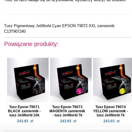
Tusz Pigmentowy JetWorld Cyan EPSON T9072 XXL zamiennik
C13T907240
Powiązane produkty:
Tusz Epson T9071
Tusz Epson T9073
Tusz Epson T9074
BLACK zamiennik -
MAGENTA zamiennik
YELLOW zamiennik -
tusz JetWorld 10k
- tusz JetWorld 7k
tusz JetWorld 7k
243.93
zł
243.93
zł
243.93
zł