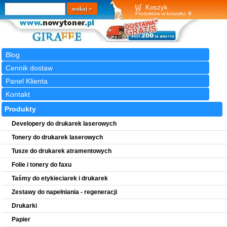
Wyszukiwarka
szukaj
Koszyk
Produktów w koszyku:
0
Blog
Cennik dostaw
Panel Klienta
Kontakt
Produkty
Developery do drukarek laserowych
Tonery do drukarek laserowych
Tusze do drukarek atramentowych
Folie i tonery do faxu
Taśmy do etykieciarek i drukarek
Zestawy do napełniania - regeneracji
Drukarki
Papier