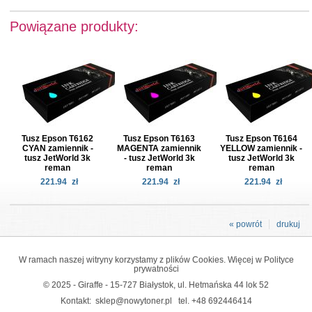
Powiązane produkty:
Tusz Epson T6162
Tusz Epson T6163
Tusz Epson T6164
CYAN zamiennik -
MAGENTA zamiennik
YELLOW zamiennik -
tusz JetWorld 3k
- tusz JetWorld 3k
tusz JetWorld 3k
reman
reman
reman
221.94
zł
221.94
zł
221.94
zł
« powrót
drukuj
W ramach naszej witryny korzystamy z plików Cookies. Więcej w
Polityce
prywatności
© 2025 - Giraffe - 15-727 Białystok, ul. Hetmańska 44 lok 52
Kontakt:
sklep@nowytoner.pl
tel.
+48 692446414